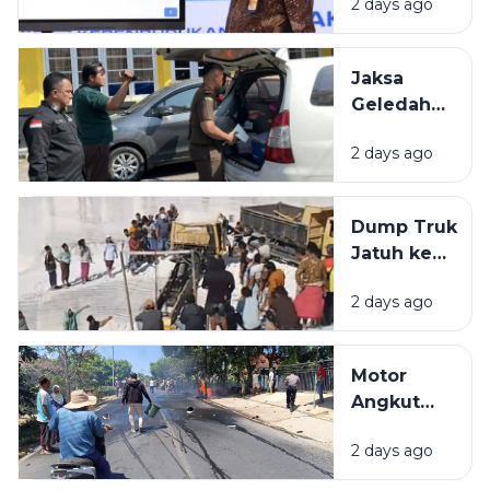
2 days ago
Indonesia
Berasal
dari
Jaksa
Bangkalan
Geledah
dan
Kantor
Pamekasan
2 days ago
PUPR
Pamekasan,
Diduga
Dump Truk
Terkait
Jatuh ke
Proyek
Lubang
Jalan Rp 3,7
2 days ago
Galian C di
Miliar.
Pamekasan,
Sopir
Motor
Selamat
Angkut
Jeriken
2 days ago
BBM
Terbakar