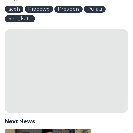
aceh
Prabowo
Presiden
Pulau
Sengketa
Next News