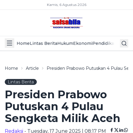
Kamis, 6 Agustus 2026
Home
Lintas Berita
Hukum
Ekonomi
Pendidikan
Politik
L
Home
Article
Presiden Prabowo Putuskan 4 Pulau Seng
Lintas Berita
Presiden Prabowo
Putuskan 4 Pulau
Sengketa Milik Aceh
Redaksi
- Tuesday, 17 June 2025 | 08:17 PM