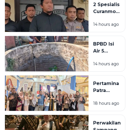
2 Spesialis
Curanmor
di
14 hours ago
Bangkalan
Diringkus
Polisi,
BPBD Isi
Beraksi di
Air 5
11 TKP
Sumur
14 hours ago
Warga
Sumenep
yang
Pertamina
Kering
Patra
Niaga
18 hours ago
Bawa 5
UMKM
Binaan
Perwakilan
Tampil di
Sampang