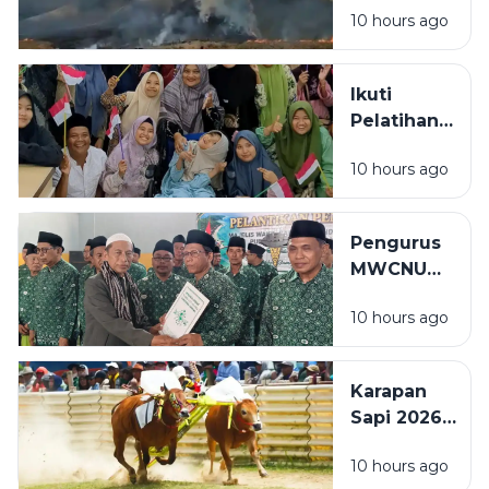
Udara
10 hours ago
Kebakaran,
Wisatawan
Bisa Ajukan
Ikuti
Reschedule
Pelatihan
atau
Mushaf Al-
Refund
10 hours ago
Qur'an
Tiket
Isyarat,
Penyandang
Pengurus
Disabilitas:
MWCNU
Saya
Pulau
Sekarang
10 hours ago
Mandangin
Bisa Baca
Dilantik,
Sedikit
Kiai Itqon:
Karapan
Perkuat
Sapi 2026
Organisasi
Diperketat,
dan
10 hours ago
Wajib NISK
Pelayanan