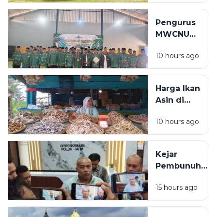
dan
Umat
Prioritaskan
Pengurus
Sapi Asli
MWCNU
Sampang
Pulau
10 hours ago
Mandangin
2026-2031
Resmi
Harga Ikan
Dilantik, Ini
Asin di
Susunan
Sampang
Lengkapnya
10 hours ago
Tembus
Rp80 Ribu
per
Kejar
Kilogram,
Pembunuh
Pembeli:
ASN
Lebih
15 hours ago
Bangkalan
Mahal dari
hingga
Ayam
Kalimantan