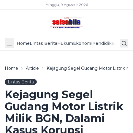
Minggu, 9 Agustus 2026
Home
Lintas Berita
Hukum
Ekonomi
Pendidikan
Politik
L
Home
Article
Kejagung Segel Gudang Motor Listrik Mi
Lintas Berita
Kejagung Segel
Gudang Motor Listrik
Milik BGN, Dalami
Kasus Korupsi