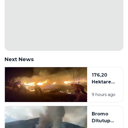
Next News
176,20
Hektare
Kawasan
9 hours ago
Bromo
Dilalap Api,
Penanganan
Bromo
Karhutla via
Ditutup
Darat dan
Akibat