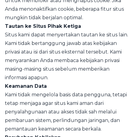
untuk memblokir atau menghapus cookie. Jika
Anda menonaktifkan cookie, beberapa fitur situs
mungkin tidak berjalan optimal.
Tautan ke Situs Pihak Ketiga
Situs kami dapat menyertakan tautan ke situs lain.
Kami tidak bertanggung jawab atas kebijakan
privasi atau isi dari situs eksternal tersebut. Kami
menyarankan Anda membaca kebijakan privasi
masing-masing situs sebelum memberikan
informasi apapun.
Keamanan Data
Kami tidak mengelola basis data pengguna, tetapi
tetap menjaga agar situs kami aman dari
penyalahgunaan atau akses tidak sah melalui
pembaruan sistem, perlindungan jaringan, dan
pemantauan keamanan secara berkala.