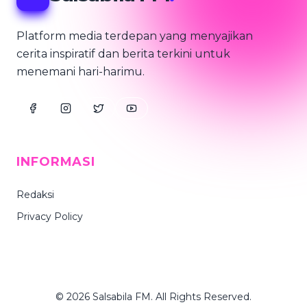
Platform media terdepan yang menyajikan
cerita inspiratif dan berita terkini untuk
menemani hari-harimu.
INFORMASI
Redaksi
Privacy Policy
© 2026 Salsabila FM. All Rights Reserved.