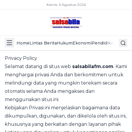
Kamis, 6 Agustus 2026
Home
Lintas Berita
Hukum
Ekonomi
Pendidikan
Politik
L
Privacy Policy
Selamat datang di situs web
salsabilafm.com
. Kami
menghargai privasi Anda dan berkomitmen untuk
melindungi data yang mungkin terekam secara
otomatis selama Anda mengakses dan
menggunakan situs ini.
Kebijakan Privasi ini menjelaskan bagaimana data
dikumpulkan, digunakan, dan dikelola oleh situs ini,
khususnya yang berkaitan dengan layanan pihak