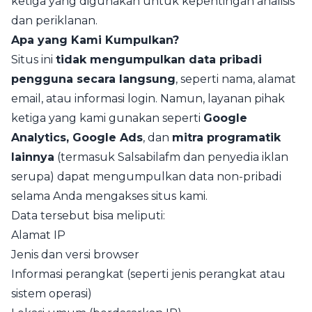
ketiga yang digunakan untuk kepentingan analisis
dan periklanan.
Apa yang Kami Kumpulkan?
Situs ini
tidak mengumpulkan data pribadi
pengguna secara langsung
, seperti nama, alamat
email, atau informasi login. Namun, layanan pihak
ketiga yang kami gunakan seperti
Google
Analytics, Google Ads
, dan
mitra programatik
lainnya
(termasuk Salsabilafm dan penyedia iklan
serupa) dapat mengumpulkan data non-pribadi
selama Anda mengakses situs kami.
Data tersebut bisa meliputi:
Alamat IP
Jenis dan versi browser
Informasi perangkat (seperti jenis perangkat atau
sistem operasi)