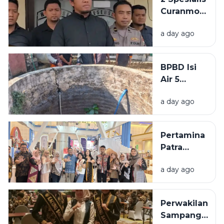
Curanmor
di
a day ago
Bangkalan
Diringkus
Polisi,
BPBD Isi
Beraksi di
Air 5
11 TKP
Sumur
a day ago
Warga
Sumenep
yang
Pertamina
Kering
Patra
Niaga
a day ago
Bawa 5
UMKM
Binaan
Perwakilan
Tampil di
Sampang
Surabaya