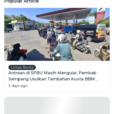
Popular Article
Pikap di
Pamekasan,
1 Orang
Meninggal
Lintas Berita
Antrean di SPBU Masih Mengular, Pemkab
Sampang Usulkan Tambahan Kuota BBM
Bersubsidi
3 days ago