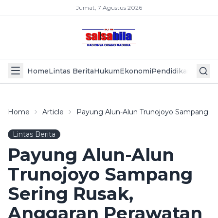
Jumat, 7 Agustus 2026
Home
Lintas Berita
Hukum
Ekonomi
Pendidikan
Politik
L
Home
Article
Payung Alun-Alun Trunojoyo Sampang Se
Lintas Berita
Payung Alun-Alun
Trunojoyo Sampang
Sering Rusak,
Anggaran Perawatan