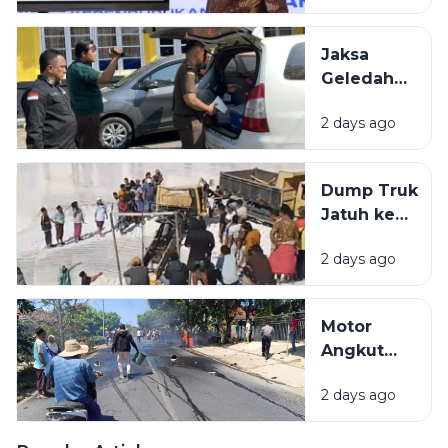
Berasal
dari
Jaksa
Bangkalan
Geledah
dan
Kantor
Pamekasan
2 days ago
PUPR
Pamekasan,
Diduga
Dump Truk
Terkait
Jatuh ke
Proyek
Lubang
Jalan Rp 3,7
2 days ago
Galian C di
Miliar.
Pamekasan,
Sopir
Motor
Selamat
Angkut
Jeriken
2 days ago
BBM
Terbakar
Usai Tabrak