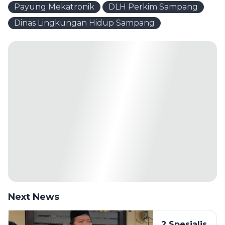
Payung Mekatronik
DLH Perkim Sampang
Dinas Lingkungan Hidup Sampang
Next News
2 Spesialis