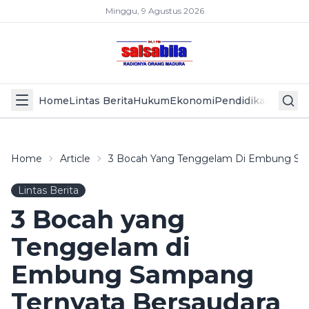
Minggu, 9 Agustus 2026
Home
Lintas Berita
Hukum
Ekonomi
Pendidikan
Politik
L
Home
Article
3 Bocah Yang Tenggelam Di Embung Sam
Lintas Berita
3 Bocah yang
Tenggelam di
Embung Sampang
Ternyata Bersaudara