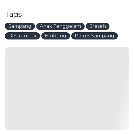
Tags
Sampang
Anak Tenggelam
Sreseh
Desa Junok
Embung
Polres Sampang