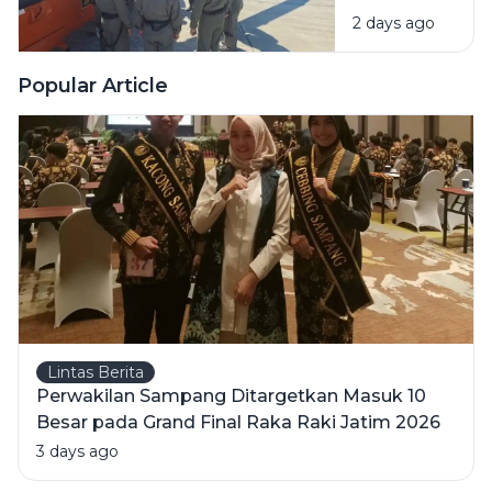
Basarnas
2 days ago
Tak
Temukan
Bangkai
Popular Article
KM
Mutiara
Sentosa 2
di Perairan
Sumenep
Lintas Berita
Perwakilan Sampang Ditargetkan Masuk 10
Besar pada Grand Final Raka Raki Jatim 2026
3 days ago