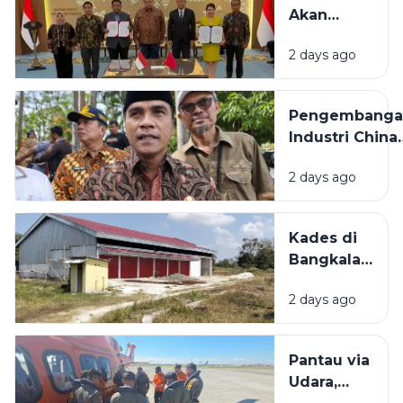
Menyanyi
Akan
Lagu
Bangun
Daerah
2 days ago
Pabrik
HUT RI ke-
Industri
81
Padat
Pengembanga
Karya di
Industri China
Madura
Bakal
2 days ago
Dilaksanakan d
Bangkalan,
Bupati: Akan
Kades di
Menyerap
Bangkalan
Ribuan Pekerj
Bantah
Lokal
2 days ago
KDMP
Dibangun
di Tengah
Pantau via
Sawah: Itu
Udara,
Dekat SD