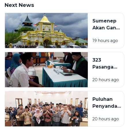
Next News
Sumenep
Akan Ganti
Nama Jadi
19 hours ago
Kabupaten
Kepulauan,
Naskah
323
Akademik
Pasangan
Mulai
di
Disusun
20 hours ago
Sampang
Ajukan
Isbat
Puluhan
Nikah per
Penyandang
Januari-
Disabilitas
Juli 2026
20 hours ago
di Sampang
Ikuti