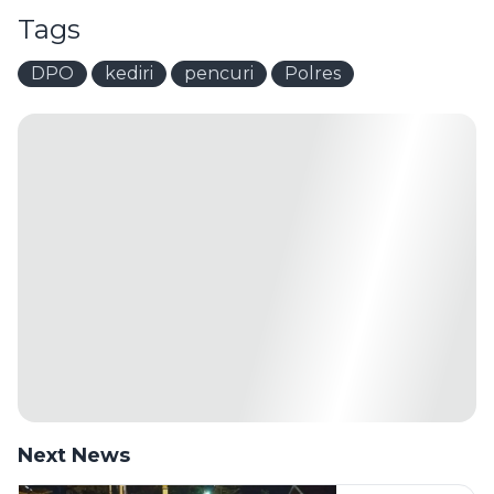
Tags
DPO
kediri
pencuri
Polres
Next News