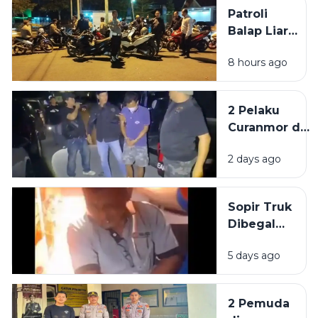
Patroli
Balap Liar,
Polisi
8 hours ago
Amankan
62 Motor di
Pamekasan
2 Pelaku
Curanmor di
Kedungdung
2 days ago
Sampang
Diringkus
Polisi
Sopir Truk
Dibegal
Penumpang
5 days ago
di Akses
Suramadu,
Kepala
2 Pemuda
Bocor