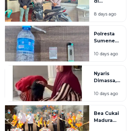
di
Dibacok
Sumenep
Sajam
8 days ago
Dibekuk
Polisi,
Diduga
Polresta
Curi Motor
Sumenep
Bekuk
10 days ago
Warga
Mojokerto,
Kedapatan
Nyaris
Simpan
Dimassa,
Sabu di
Pencuri
Kamar
10 days ago
Rokok di
Bangkalan
Diselamatkan
Bea Cukai
Emak-Emak
Madura
Amankan