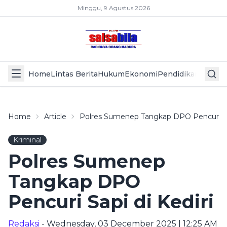
Minggu, 9 Agustus 2026
Home
Lintas Berita
Hukum
Ekonomi
Pendidikan
Politik
L
Home
Article
Polres Sumenep Tangkap DPO Pencuri Sap
Kriminal
Polres Sumenep
Tangkap DPO
Pencuri Sapi di Kediri
Redaksi
- Wednesday, 03 December 2025 | 12:25 AM