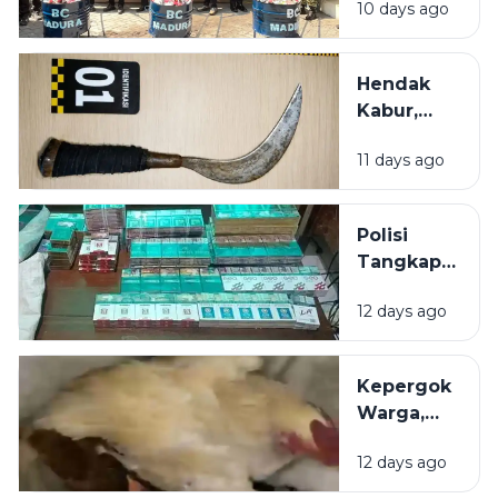
10 days ago
21 Juta
Batang
Rokok
Hendak
Ilegal
Kabur,
dalam 6
Tersangka
Bulan
11 days ago
Pelaku
Penganiayaan
di Sumenep
Polisi
dibekuk di
Tangkap
Bus
Pembobol
12 days ago
Toko
Pracangan
di Pulau
Kepergok
Giliyang
Warga,
Sumenep
Aksi 2
12 days ago
Maling
Ayam di