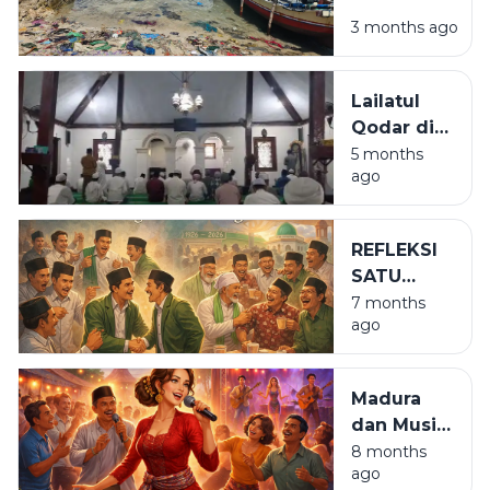
Uang yang
3 months ago
Belum
Digali
Lailatul
Qodar di
Tiang
5 months
ago
Masjid
Madegan
REFLEKSI
SATU
ABAD NU:
7 months
ago
DARI
GEGERAN
KE
Madura
GERGERAN
dan Musik
Dangdut
8 months
ago