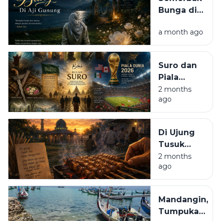
Bunga di
Aji
a month ago
Gunung
Suro dan
Piala
Dunia
2 months
ago
Di Ujung
Tusuk
Sate
2 months
ago
Mandangin,
Tumpukan