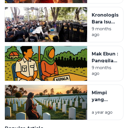
Kronologis
Bara Isu
Pilkades
9 months
ago
Sampang:
Dari
Penundaan
Mak Ebun :
hingga
Panggilan
Aksi Ricuh
Kasih di
9 months
di Tahun
ago
Balik
2025
Kekuasaan
Desa
Mimpi
yang
Menjadi
a year ago
Nisan