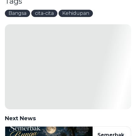
Tags
Bangsa
cita-cita
Kehidupan
Next News
Semerbak