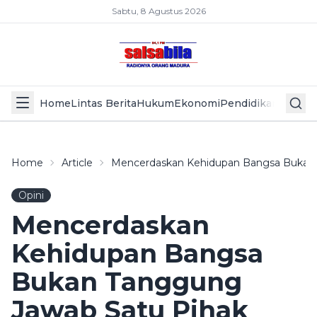
Sabtu, 8 Agustus 2026
Home
Lintas Berita
Hukum
Ekonomi
Pendidikan
Politik
L
Home
Article
Mencerdaskan Kehidupan Bangsa Bukan 
Opini
Mencerdaskan
Kehidupan Bangsa
Bukan Tanggung
Jawab Satu Pihak