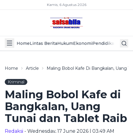
Kamis, 6 Agustus 2026
Home
Lintas Berita
Hukum
Ekonomi
Pendidikan
Politik
L
Home
Article
Maling Bobol Kafe Di Bangkalan, Uang Tu
Kriminal
Maling Bobol Kafe di
Bangkalan, Uang
Tunai dan Tablet Raib
Redaksi
- Wednesday, 17 June 2026 | 03:49 AM