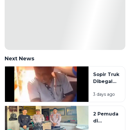
Next News
Sopir Truk
Dibegal
Penumpang
3 days ago
di Akses
Suramadu,
Kepala
2 Pemuda
Bocor
di
Dibacok
Sumenep