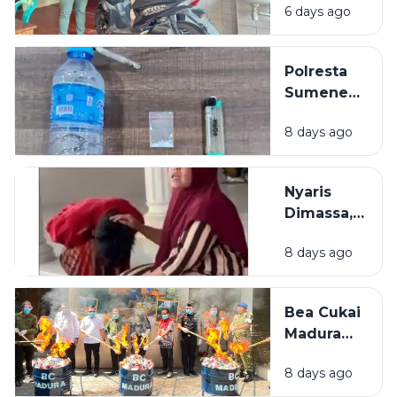
Sajam
6 days ago
Dibekuk
Polisi,
Diduga
Polresta
Curi Motor
Sumenep
Bekuk
8 days ago
Warga
Mojokerto,
Kedapatan
Nyaris
Simpan
Dimassa,
Sabu di
Pencuri
Kamar
8 days ago
Rokok di
Bangkalan
Diselamatkan
Bea Cukai
Emak-Emak
Madura
Amankan
8 days ago
21 Juta