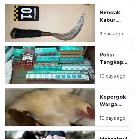
Batang
Rokok
Hendak
Ilegal
Kabur,
dalam 6
Tersangka
Bulan
9 days ago
Pelaku
Penganiayaan
di Sumenep
Polisi
dibekuk di
Tangkap
Bus
Pembobol
10 days ago
Toko
Pracangan
di Pulau
Kepergok
Giliyang
Warga,
Sumenep
Aksi 2
10 days ago
Maling
Ayam di
Sumenep