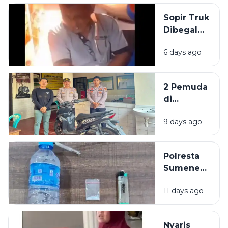
Polisi
Sopir Truk
Dibegal
Penumpang
6 days ago
di Akses
Suramadu,
Kepala
2 Pemuda
Bocor
di
Dibacok
Sumenep
Sajam
9 days ago
Dibekuk
Polisi,
Diduga
Polresta
Curi Motor
Sumenep
Bekuk
11 days ago
Warga
Mojokerto,
Kedapatan
Nyaris