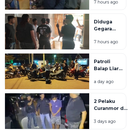
7 hours ago
Polisi di
Sumenep
Diduga
Gegara
Utang
7 hours ago
Rp300
Juta, Pria
di
Patroli
Sampang
Balap Liar,
Disekap
Polisi
Selama 3
a day ago
Amankan
Hari
62 Motor di
Pamekasan
2 Pelaku
Curanmor di
Kedungdung
3 days ago
Sampang
Diringkus