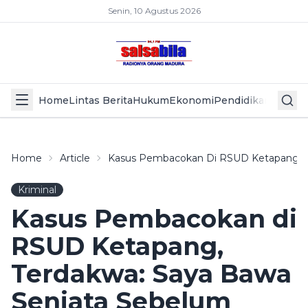
Senin, 10 Agustus 2026
Home
Lintas Berita
Hukum
Ekonomi
Pendidikan
Politik
L
Home
Article
Kasus Pembacokan Di RSUD Ketapang, T
Kriminal
Kasus Pembacokan di
RSUD Ketapang,
Terdakwa: Saya Bawa
Senjata Sebelum