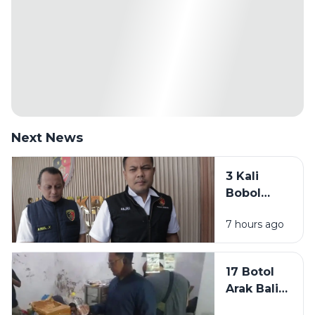
Next News
3 Kali
Bobol
Toko
7 hours ago
Elektronik,
Pria di
Sampang
17 Botol
Ditangkap
Arak Bali
Polisi
Diamankan