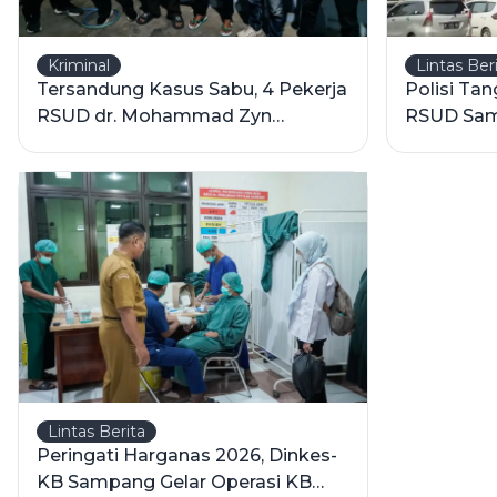
Kriminal
Lintas Ber
Tersandung Kasus Sabu, 4 Pekerja
Polisi Ta
RSUD dr. Mohammad Zyn
RSUD Samp
Sampang Direhabilitasi
Diduga K
Lintas Berita
Peringati Harganas 2026, Dinkes-
KB Sampang Gelar Operasi KB