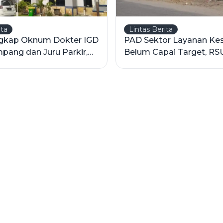
ita
Lintas Berita
ngkap Oknum Dokter IGD
PAD Sektor Layanan Ke
ang dan Juru Parkir,
Belum Capai Target, R
onsumsi Sabu
Ketapang Alami Penuru