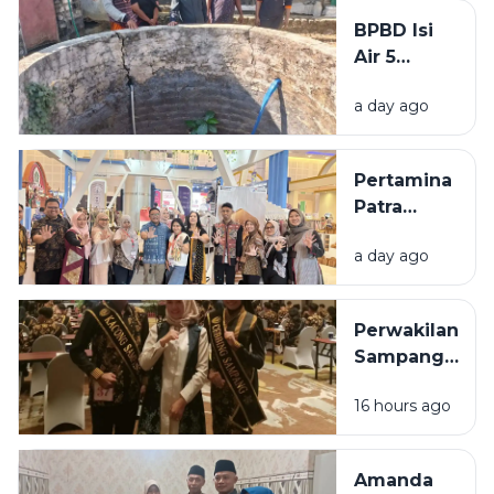
Polisi,
BPBD Isi
Beraksi di
Air 5
11 TKP
Sumur
a day ago
Warga
Sumenep
yang
Pertamina
Kering
Patra
Niaga
a day ago
Bawa 5
UMKM
Binaan
Perwakilan
Tampil di
Sampang
Surabaya
Ditargetkan
Great Expo
16 hours ago
Masuk 10
2026
Besar pada
Grand Final
Amanda
Raka Raki