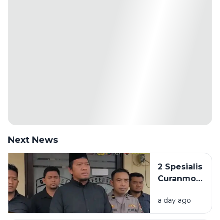
Next News
2 Spesialis
Curanmor
di
a day ago
Bangkalan
Diringkus