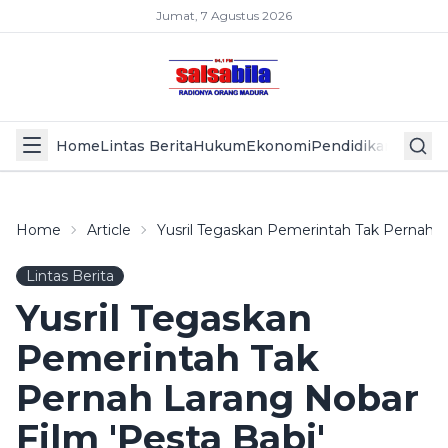
Jumat, 7 Agustus 2026
Home
Lintas Berita
Hukum
Ekonomi
Pendidikan
Politik
L
Home
Article
Yusril Tegaskan Pemerintah Tak Pernah L
Lintas Berita
Yusril Tegaskan
Pemerintah Tak
Pernah Larang Nobar
Film 'Pesta Babi'