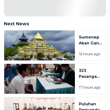
Next News
Sumenep
Akan Ganti
Nama Jadi
16 hours ago
Kabupaten
Kepulauan,
Naskah
323
Akademik
Pasangan
Mulai
di
Disusun
17 hours ago
Sampang
Ajukan
Isbat
Puluhan
Nikah per
Penyandang