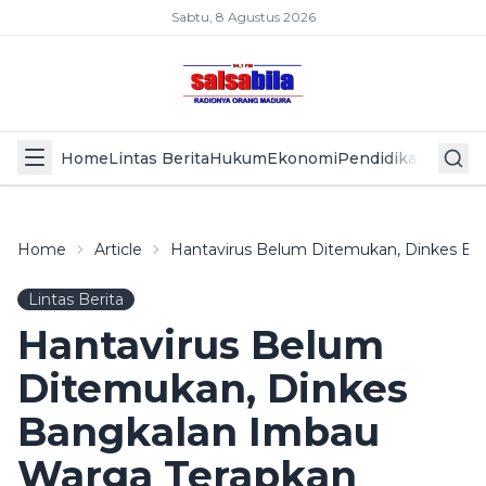
Sabtu, 8 Agustus 2026
Home
Lintas Berita
Hukum
Ekonomi
Pendidikan
Politik
L
Home
Article
Hantavirus Belum Ditemukan, Dinkes B
Lintas Berita
Hantavirus Belum
Ditemukan, Dinkes
Bangkalan Imbau
Warga Terapkan