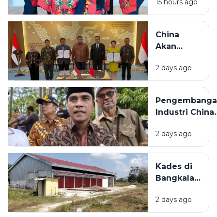
15 hours ago
Tampil
HUT RI ke-
Semangat
81
di Lomba
China
Menyanyi
Akan
Lagu
Bangun
Daerah
2 days ago
Pabrik
HUT RI ke-
Industri
81
Padat
Pengembanga
Karya di
Industri China
Madura
Bakal
2 days ago
Dilaksanakan d
Bangkalan,
Bupati: Akan
Kades di
Menyerap
Bangkalan
Ribuan Pekerj
Bantah
Lokal
2 days ago
KDMP
Dibangun