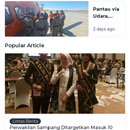
di Tengah
Pantau via
Sawah: Itu
Udara,
Dekat SD
Basarnas
2 days ago
Tak
Temukan
Bangkai
Popular Article
KM
Mutiara
Sentosa 2
di Perairan
Sumenep
Lintas Berita
Perwakilan Sampang Ditargetkan Masuk 10