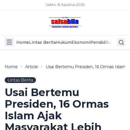
Sabtu, 8 Agustus 2026
Home
Lintas Berita
Hukum
Ekonomi
Pendidikan
Politik
L
Home
Article
Usai Bertemu Presiden, 16 Ormas Islam A
Lintas Berita
Usai Bertemu
Presiden, 16 Ormas
Islam Ajak
Masyarakat Lebih