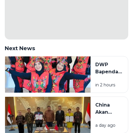
Next News
DWP
Bapenda
Sumenep
in 2 hours
Tampil
Semangat
di Lomba
China
Menyanyi
Akan
Lagu
Bangun
Daerah
a day ago
Pabrik
HUT RI ke-