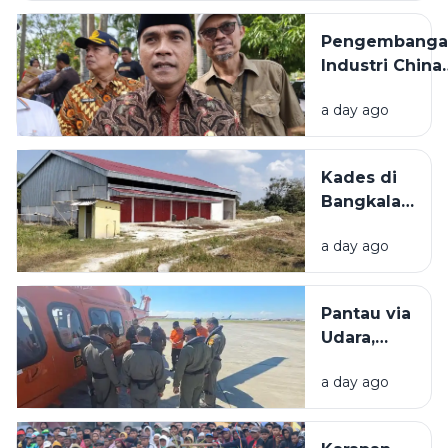
Industri
81
Padat
Pengembanga
Karya di
Industri China
Madura
Bakal
a day ago
Dilaksanakan d
Bangkalan,
Bupati: Akan
Kades di
Menyerap
Bangkalan
Ribuan Pekerj
Bantah
Lokal
a day ago
KDMP
Dibangun
di Tengah
Pantau via
Sawah: Itu
Udara,
Dekat SD
Basarnas
a day ago
Tak
Temukan
Bangkai