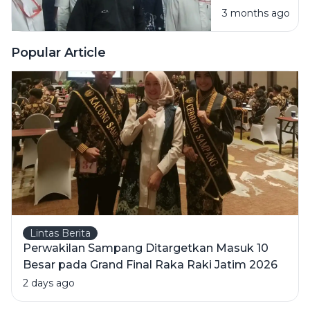
Keadilan
3 months ago
Penganiayaan
Guru Ngaji
Ditunda,
Popular Article
Kuasa Hukum
Korban: Jaksa
Tidak Serius
Lintas Berita
Perwakilan Sampang Ditargetkan Masuk 10
Besar pada Grand Final Raka Raki Jatim 2026
2 days ago