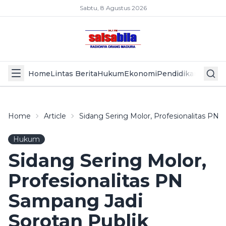
Sabtu, 8 Agustus 2026
Home
Lintas Berita
Hukum
Ekonomi
Pendidikan
Politik
L
Home
Article
Sidang Sering Molor, Profesionalitas PN 
Hukum
Sidang Sering Molor,
Profesionalitas PN
Sampang Jadi
Sorotan Publik