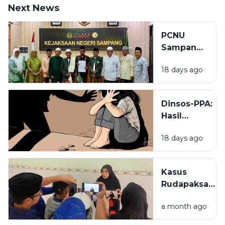
Next News
PCNU
Sampang
Minta
18 days ago
Kejaksaan
Tak Masuk
Angin
Dinsos-PPA:
Tangani
Hasil
Kasus
Pemeriksaan
Rudapaksa
18 days ago
Sementara
Anak
Menunjukkan
Korban
Kasus
Rudapaksa
Rudapaksa
27 Pelaku di
Anak Jadi
Sampang
a month ago
Alarm, MUI
Tidak Hamil
Sampang