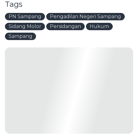
Tags
PN Sampang
Pengadilan Negeri Sampang
Sidang Molor
Persidangan
Hukum
Sampang