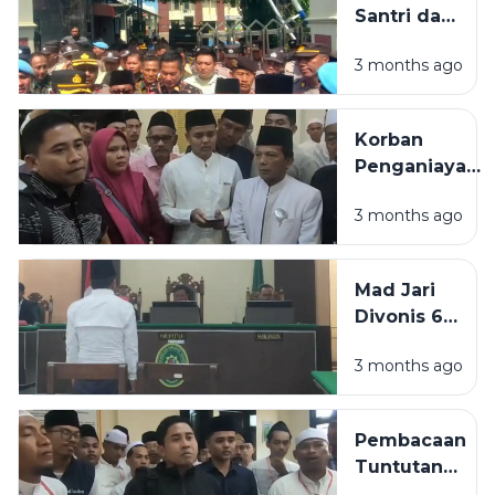
Santri dan
Tindak
Alumni
Pidana
3 months ago
Demo PN
Ringan
Sampang,
Desak
Korban
Terdakwa
Penganiayaan
Penganiaya
Guru Tugas
Guru Tugas
3 months ago
di Sampang:
Dihukum
Saya Diancam
Maksimal
Akan Dibunuh
Mad Jari
Jika Melawan
Divonis 6
Tahun, Kuasa
3 months ago
Hukum
Korban:
Alhamdulillah,
Pembacaan
Alloh Berikan
Tuntutan
Jalan
Kasus