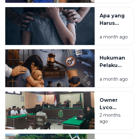
Sampang
Desak
Apa yang
Pemerintah
Harus
Evaluasi
Dilakukan
Sistem
a month ago
Jika Anak
Perlindungan
Menjadi
Korban
Korban
Hukuman
Kekerasan
Pelaku
Seksual?
Rudapaksa
Ini
a month ago
Anak di
Langkah
Indonesia:
yang Perlu
Penjara,
Diketahui
Owner
Kebiri
Lyco
Kimia
Coffee
2 months
hingga
ago
Didenda
Gelang
Rp6 Juta
Elektronik
dalam