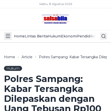
Sabtu, 8 Agustus 2026
Home
Lintas Berita
Hukum
Ekonomi
Pendidikan
Politik
L
Home
Article
Polres Sampang: Kabar Tersangka Dilep
Hukum
Polres Sampang:
Kabar Tersangka
Dilepaskan dengan
Uang Tebusan Rp100