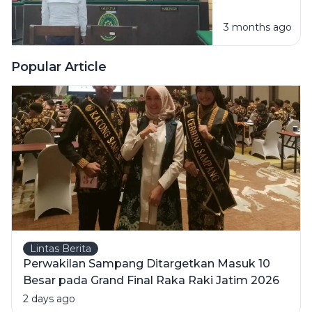
Tahun, Kuasa
3 months ago
Hukum
Korban:
Alhamdulillah,
Popular Article
Alloh Berikan
Jalan
Keadilan
Lintas Berita
Perwakilan Sampang Ditargetkan Masuk 10
Besar pada Grand Final Raka Raki Jatim 2026
2 days ago