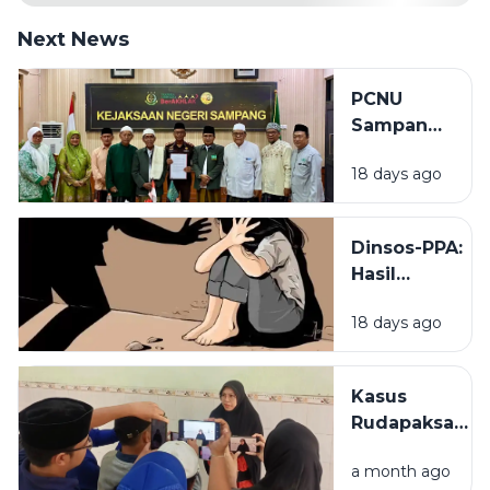
Next News
PCNU
Sampang
Minta
18 days ago
Kejaksaan
Tak Masuk
Angin
Dinsos-PPA:
Tangani
Hasil
Kasus
Pemeriksaan
Rudapaksa
18 days ago
Sementara
Anak
Menunjukkan
Korban
Kasus
Rudapaksa
Rudapaksa
27 Pelaku di
Anak Jadi
Sampang
a month ago
Alarm, MUI
Tidak Hamil