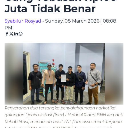
Juta Tidak Benar
Syabilur Rosyad
- Sunday, 08 March 2026 | 08:08
PM
Penyerahan dua tersangka penyalahgunaan narkotika
golongan I jenis ekstasi (Inex) LH dan AR dari BNN ke panti
Rehabilitasi, mendasari hasil TAT (Tim assesment Terpadu