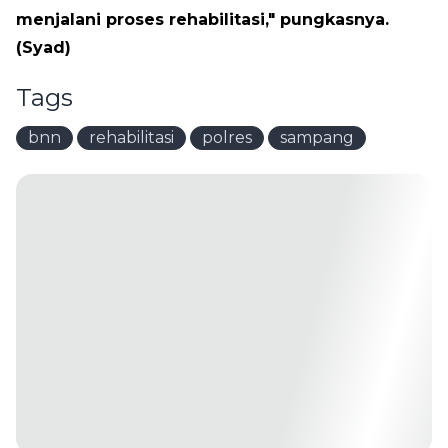
menjalani proses rehabilitasi," pungkasnya.
(Syad)
Tags
bnn
rehabilitasi
polres
sampang