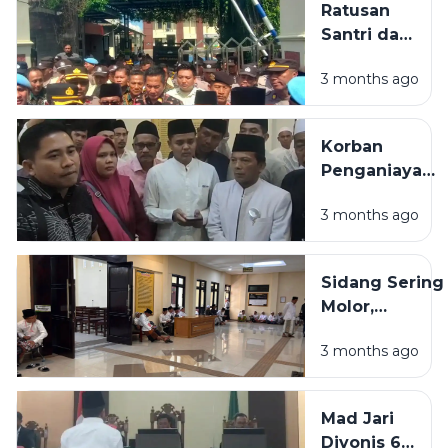
Ratusan
Sidang
Santri dan
Tindak
Alumni
Pidana
3 months ago
Demo PN
Ringan
Sampang,
Desak
Korban
Terdakwa
Penganiayaan
Penganiaya
Guru Tugas
Guru Tugas
3 months ago
di Sampang:
Dihukum
Saya Diancam
Maksimal
Akan Dibunuh
Sidang Sering
Jika Melawan
Molor,
Profesionalita
3 months ago
PN Sampang
Jadi Sorotan
Publik
Mad Jari
Divonis 6