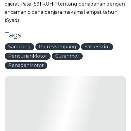
dijerat Pasal 591 KUHP tentang penadahan dengan
ancaman pidana penjara maksimal empat tahun.
(Syad)
Tags
Sampang
PolresSampang
Satreskrim
PencurianMotor
Curanmor
PenadahMotor