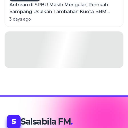
Antrean di SPBU Masih Mengular, Pemkab
Sampang Usulkan Tambahan Kuota BBM
Bersubsidi
3 days ago
Salsabila FM
.
S