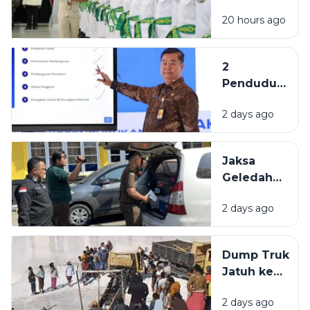
Formasi
di Tingkat
20 hours ago
Paskibraka
Nasional
Sampang
Belum
2
Penuhi
Penduduk
Komposisi
Tertua di
17-8-45
2 days ago
Indonesia
Berasal
dari
Jaksa
Bangkalan
Geledah
dan
Kantor
Pamekasan
2 days ago
PUPR
Pamekasan,
Diduga
Dump Truk
Terkait
Jatuh ke
Proyek
Lubang
Jalan Rp 3,7
2 days ago
Galian C di