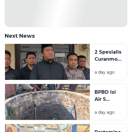
Next News
2 Spesialis
Curanmor
di
a day ago
Bangkalan
Diringkus
Polisi,
BPBD Isi
Beraksi di
Air 5
11 TKP
Sumur
a day ago
Warga
Sumenep
yang