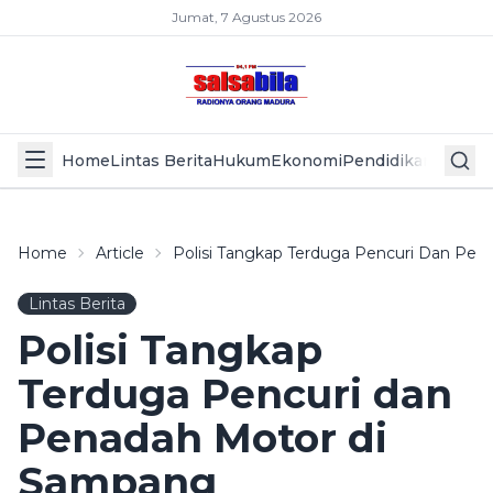
Jumat, 7 Agustus 2026
Home
Lintas Berita
Hukum
Ekonomi
Pendidikan
Politik
L
Home
Article
Polisi Tangkap Terduga Pencuri Dan Pe
Lintas Berita
Polisi Tangkap
Terduga Pencuri dan
Penadah Motor di
Sampang