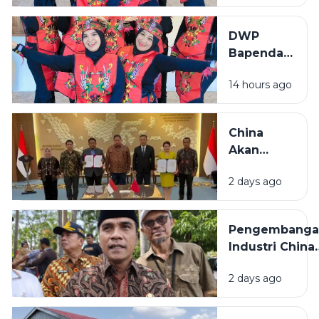
Semangat
di Lomba
DWP
Menyanyi
Bapenda
Lagu
Sumenep
Daerah
14 hours ago
Tampil
HUT RI ke-
Semangat
81
di Lomba
China
Menyanyi
Akan
Lagu
Bangun
Daerah
2 days ago
Pabrik
HUT RI ke-
Industri
81
Padat
Pengembanga
Karya di
Industri China
Madura
Bakal
2 days ago
Dilaksanakan d
Bangkalan,
Bupati: Akan