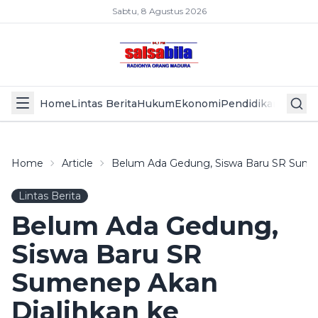
Sabtu, 8 Agustus 2026
Home
Lintas Berita
Hukum
Ekonomi
Pendidikan
Politik
L
Home
Article
Belum Ada Gedung, Siswa Baru SR Sume
Lintas Berita
Belum Ada Gedung,
Siswa Baru SR
Sumenep Akan
Dialihkan ke