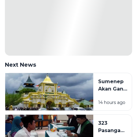
Next News
Sumenep
Akan Ganti
Nama Jadi
14 hours ago
Kabupaten
Kepulauan,
Naskah
323
Akademik
Pasangan
Mulai