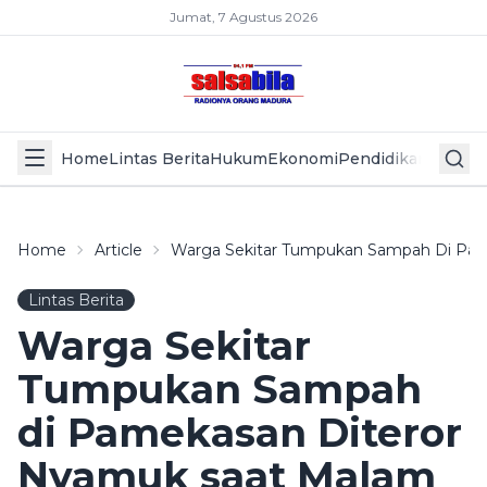
Jumat, 7 Agustus 2026
Home
Lintas Berita
Hukum
Ekonomi
Pendidikan
Politik
L
Home
Article
Warga Sekitar Tumpukan Sampah Di Pam
Lintas Berita
Warga Sekitar
Tumpukan Sampah
di Pamekasan Diteror
Nyamuk saat Malam