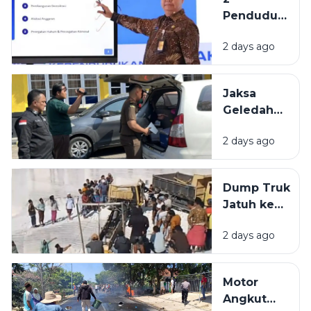
Penuhi
Penduduk
Komposisi
Tertua di
17-8-45
2 days ago
Indonesia
Berasal
dari
Jaksa
Bangkalan
Geledah
dan
Kantor
Pamekasan
2 days ago
PUPR
Pamekasan,
Diduga
Dump Truk
Terkait
Jatuh ke
Proyek
Lubang
Jalan Rp 3,7
2 days ago
Galian C di
Miliar.
Pamekasan,
Sopir
Motor
Selamat
Angkut