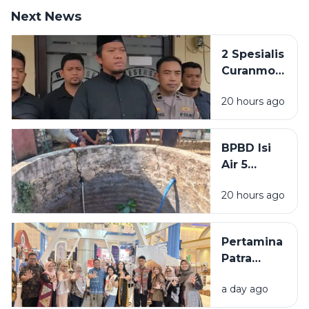
Next News
2 Spesialis
Curanmor
di
20 hours ago
Bangkalan
Diringkus
Polisi,
BPBD Isi
Beraksi di
Air 5
11 TKP
Sumur
20 hours ago
Warga
Sumenep
yang
Pertamina
Kering
Patra
Niaga
a day ago
Bawa 5
UMKM