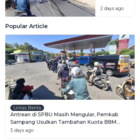
Jeriken
2 days ago
BBM
Terbakar
Usai Tabrak
Popular Article
Pikap di
Pamekasan,
1 Orang
Meninggal
Lintas Berita
Antrean di SPBU Masih Mengular, Pemkab
Sampang Usulkan Tambahan Kuota BBM
Bersubsidi
3 days ago