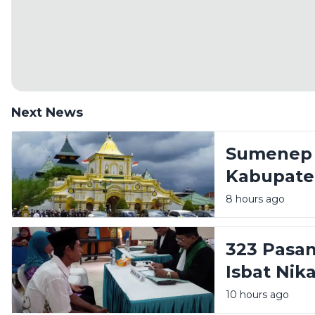
Next News
Sumenep 
Kabupate
Akademik
8 hours ago
323 Pasa
Isbat Nik
10 hours ago