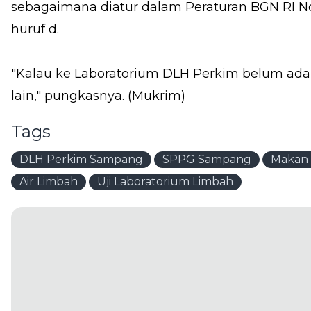
sebagaimana diatur dalam Peraturan BGN RI No
huruf d.
"Kalau ke Laboratorium DLH Perkim belum ada,
lain," pungkasnya. (Mukrim)
Tags
DLH Perkim Sampang
SPPG Sampang
Makan B
Air Limbah
Uji Laboratorium Limbah