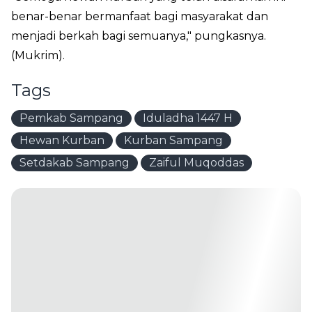
benar-benar bermanfaat bagi masyarakat dan
menjadi berkah bagi semuanya," pungkasnya.
(Mukrim).
Tags
Pemkab Sampang
Iduladha 1447 H
Hewan Kurban
Kurban Sampang
Setdakab Sampang
Zaiful Muqoddas