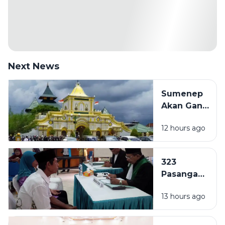
Next News
Sumenep
Akan Ganti
Nama Jadi
12 hours ago
Kabupaten
Kepulauan,
Naskah
323
Akademik
Pasangan
Mulai
di
Disusun
13 hours ago
Sampang
Ajukan
Isbat