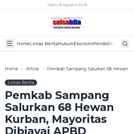
Sabtu, 8 Agustus 2026
Home
Lintas Berita
Hukum
Ekonomi
Pendidikan
Politik
L
Home
Article
Pemkab Sampang Salurkan 68 Hewan Kur
Lintas Berita
Pemkab Sampang
Salurkan 68 Hewan
Kurban, Mayoritas
Dibiayai APBD