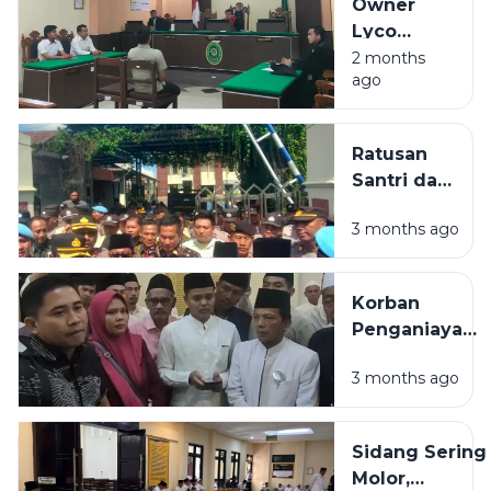
Owner
Kebiri
Lyco
Kimia
Coffee
2 months
hingga
ago
Didenda
Gelang
Rp6 Juta
Elektronik
dalam
Ratusan
Sidang
Santri dan
Tindak
Alumni
Pidana
3 months ago
Demo PN
Ringan
Sampang,
Desak
Korban
Terdakwa
Penganiayaan
Penganiaya
Guru Tugas
Guru Tugas
3 months ago
di Sampang:
Dihukum
Saya Diancam
Maksimal
Akan Dibunuh
Sidang Sering
Jika Melawan
Molor,