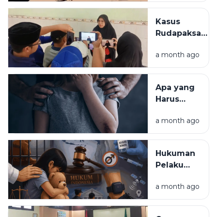
Menunjukkan
Korban
Kasus
Rudapaksa
Rudapaksa
27 Pelaku di
Anak Jadi
Sampang
a month ago
Alarm, MUI
Tidak Hamil
Sampang
Desak
Apa yang
Pemerintah
Harus
Evaluasi
Dilakukan
Sistem
a month ago
Jika Anak
Perlindungan
Menjadi
Korban
Korban
Hukuman
Kekerasan
Pelaku
Seksual?
Rudapaksa
Ini
a month ago
Anak di
Langkah
Indonesia:
yang Perlu
Penjara,
Diketahui