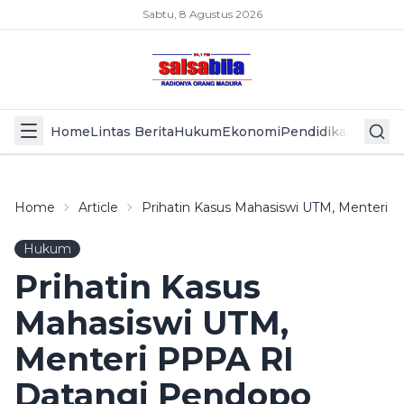
Sabtu, 8 Agustus 2026
Home
Lintas Berita
Hukum
Ekonomi
Pendidikan
Politik
L
Home
Article
Prihatin Kasus Mahasiswi UTM, Menteri
Hukum
Prihatin Kasus
Mahasiswi UTM,
Menteri PPPA RI
Datangi Pendopo