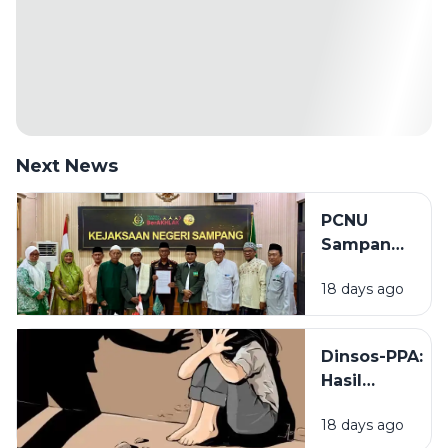
Next News
PCNU
Sampang
Minta
18 days ago
Kejaksaan
Tak Masuk
Angin
Dinsos-PPA:
Tangani
Hasil
Kasus
Pemeriksaan
Rudapaksa
18 days ago
Sementara
Anak