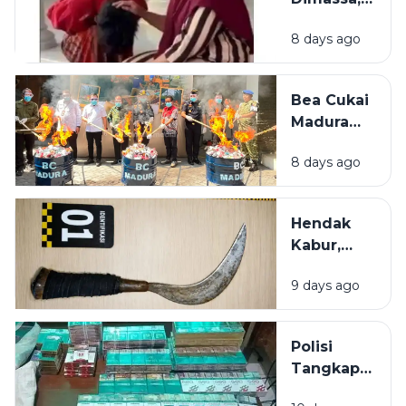
Sabu di
Pencuri
Kamar
8 days ago
Rokok di
Bangkalan
Diselamatkan
Bea Cukai
Emak-Emak
Madura
Amankan
8 days ago
21 Juta
Batang
Rokok
Hendak
Ilegal
Kabur,
dalam 6
Tersangka
Bulan
9 days ago
Pelaku
Penganiayaan
di Sumenep
Polisi
dibekuk di
Tangkap
Bus
Pembobol