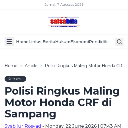
Jumat, 7 Agustus 2026
Home
Lintas Berita
Hukum
Ekonomi
Pendidikan
Politik
L
Home
Article
Polisi Ringkus Maling Motor Honda CRF
Kriminal
Polisi Ringkus Maling
Motor Honda CRF di
Sampang
Syabilur Rosyad
- Monday, 22 June 2026 | 07:43 AM