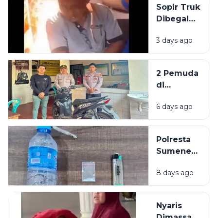
Sopir Truk
Dibegal
Penumpang
3 days ago
di Akses
Suramadu,
Kepala
2 Pemuda
Bocor
di
Dibacok
Sumenep
Sajam
6 days ago
Dibekuk
Polisi,
Diduga
Polresta
Curi Motor
Sumenep
Bekuk
8 days ago
Warga
Mojokerto,
Kedapatan
Nyaris
Simpan
Dimassa,