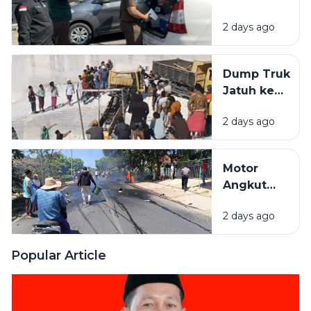
dan
Kantor
Pamekasan
2 days ago
PUPR
Pamekasan,
Diduga
Dump Truk
Terkait
Jatuh ke
Proyek
Lubang
Jalan Rp 3,7
2 days ago
Galian C di
Miliar.
Pamekasan,
Sopir
Motor
Selamat
Angkut
Jeriken
2 days ago
BBM
Terbakar
Usai Tabrak
Popular Article
Pikap di
Pamekasan,
1 Orang