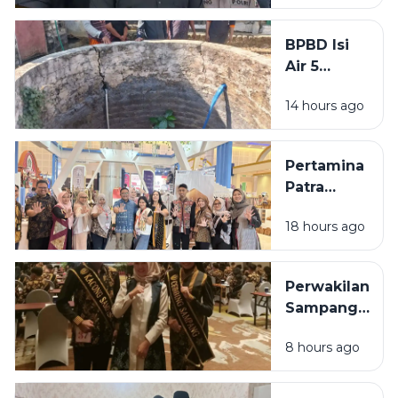
Diringkus
Polisi,
BPBD Isi
Beraksi di
Air 5
11 TKP
Sumur
14 hours ago
Warga
Sumenep
yang
Pertamina
Kering
Patra
Niaga
18 hours ago
Bawa 5
UMKM
Binaan
Perwakilan
Tampil di
Sampang
Surabaya
Ditargetkan
Great Expo
8 hours ago
Masuk 10
2026
Besar pada
Grand Final