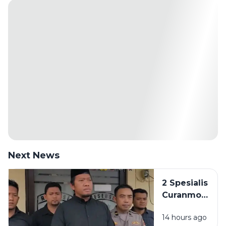
Next News
2 Spesialis
Curanmor
di
14 hours ago
Bangkalan