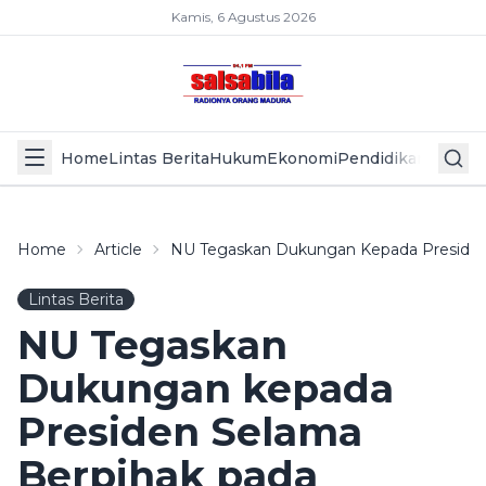
Kamis, 6 Agustus 2026
Home
Lintas Berita
Hukum
Ekonomi
Pendidikan
Politik
L
Home
Article
NU Tegaskan Dukungan Kepada Presiden
Lintas Berita
NU Tegaskan
Dukungan kepada
Presiden Selama
Berpihak pada