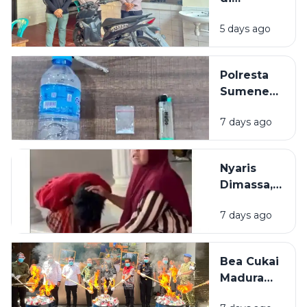
Dibacok
Sumenep
Sajam
5 days ago
Dibekuk
Polisi,
Diduga
Polresta
Curi Motor
Sumenep
Bekuk
7 days ago
Warga
Mojokerto,
Kedapatan
Nyaris
Simpan
Dimassa,
Sabu di
Pencuri
Kamar
7 days ago
Rokok di
Bangkalan
Diselamatkan
Bea Cukai
Emak-Emak
Madura
Amankan