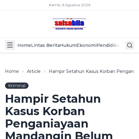
Kamis, 6 Agustus 2026
Home
Lintas Berita
Hukum
Ekonomi
Pendidikan
Politik
L
Home
Article
Hampir Setahun Kasus Korban Pengania
Kriminal
Hampir Setahun
Kasus Korban
Penganiayaan
Mandangin Belum