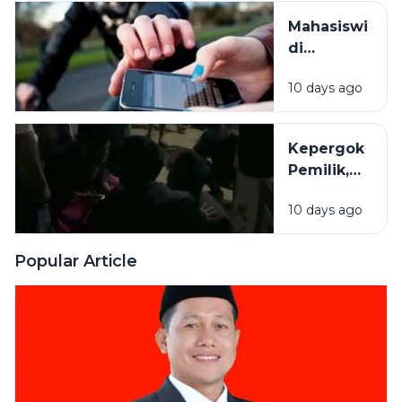
Sumenep
Mahasiswi
Gagal
di
Total
Bangkalan
10 days ago
Jatuh dari
Motor saat
Kejar
Kepergok
Begal HP
Pemilik,
Maling
10 days ago
Motor di
Sampang
Ditangkap
Popular Article
Warga