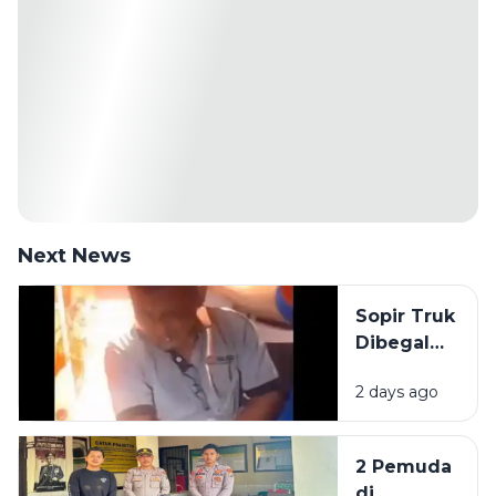
Next News
Sopir Truk
Dibegal
Penumpang
2 days ago
di Akses
Suramadu,
Kepala
2 Pemuda
Bocor
di