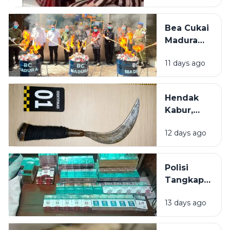
Bangkalan
Diselamatkan
Bea Cukai
Emak-Emak
Madura
Amankan
11 days ago
21 Juta
Batang
Rokok
Hendak
Ilegal
Kabur,
dalam 6
Tersangka
Bulan
12 days ago
Pelaku
Penganiayaan
di Sumenep
Polisi
dibekuk di
Tangkap
Bus
Pembobol
13 days ago
Toko
Pracangan
di Pulau