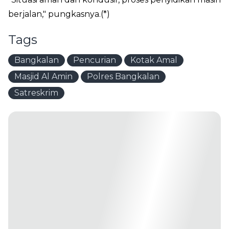
berjalan," pungkasnya.(*)
Tags
Bangkalan
Pencurian
Kotak Amal
Masjid Al Amin
Polres Bangkalan
Satreskrim