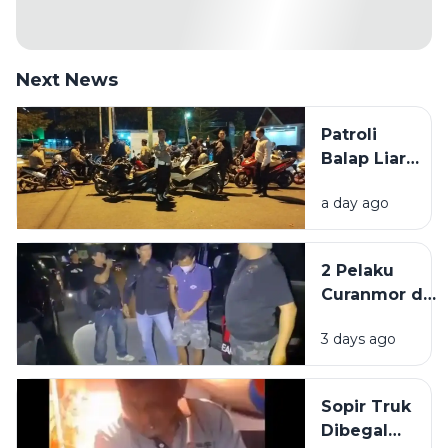
Next News
Patroli
Balap Liar,
Polisi
a day ago
Amankan
62 Motor di
Pamekasan
2 Pelaku
Curanmor di
Kedungdung
3 days ago
Sampang
Diringkus
Polisi
Sopir Truk
Dibegal