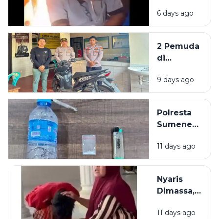
Penumpang
6 days ago
di Akses
Suramadu,
Kepala
2 Pemuda
Bocor
di
Dibacok
Sumenep
Sajam
9 days ago
Dibekuk
Polisi,
Diduga
Polresta
Curi Motor
Sumenep
Bekuk
11 days ago
Warga
Mojokerto,
Kedapatan
Nyaris
Simpan
Dimassa,
Sabu di
Pencuri
Kamar
11 days ago
Rokok di