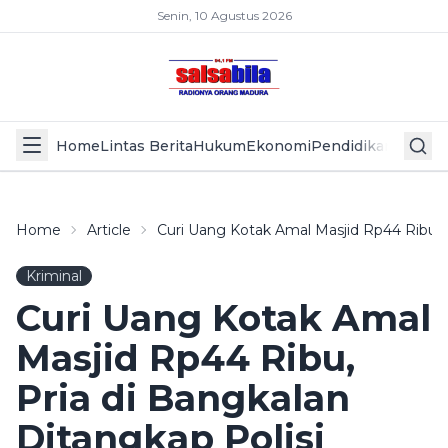
Senin, 10 Agustus 2026
Home
Lintas Berita
Hukum
Ekonomi
Pendidikan
Politik
L
Home
Article
Curi Uang Kotak Amal Masjid Rp44 Ribu, P
Kriminal
Curi Uang Kotak Amal
Masjid Rp44 Ribu,
Pria di Bangkalan
Ditangkap Polisi