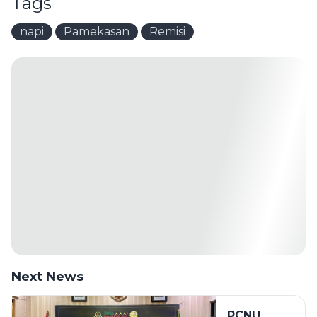
Tags
napi
Pamekasan
Remisi
Next News
PCNU