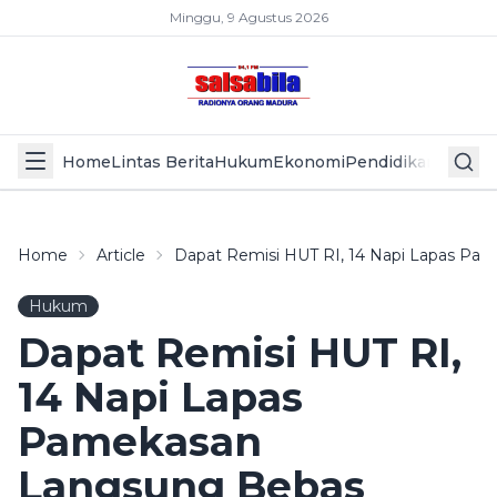
Minggu, 9 Agustus 2026
Home
Lintas Berita
Hukum
Ekonomi
Pendidikan
Politik
L
Home
Article
Dapat Remisi HUT RI, 14 Napi Lapas Pa
Hukum
Dapat Remisi HUT RI,
14 Napi Lapas
Pamekasan
Langsung Bebas