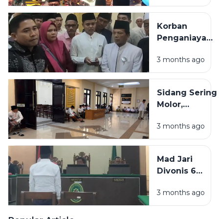
Sampang,
Desak
Korban
Terdakwa
Penganiayaan
Penganiaya
Guru Tugas
Guru Tugas
3 months ago
di Sampang:
Dihukum
Saya Diancam
Maksimal
Akan Dibunuh
Sidang Sering
Jika Melawan
Molor,
Profesionalita
3 months ago
PN Sampang
Jadi Sorotan
Publik
Mad Jari
Divonis 6
Tahun, Kuasa
3 months ago
Hukum
Korban:
Alhamdulillah,