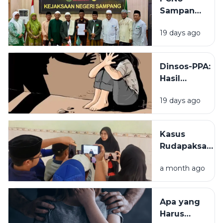
Sampang
Minta
19 days ago
Kejaksaan
Tak Masuk
Angin
Dinsos-PPA:
Tangani
Hasil
Kasus
Pemeriksaan
Rudapaksa
19 days ago
Sementara
Anak
Menunjukkan
Korban
Kasus
Rudapaksa
Rudapaksa
27 Pelaku di
Anak Jadi
Sampang
a month ago
Alarm, MUI
Tidak Hamil
Sampang
Desak
Apa yang
Pemerintah
Harus
Evaluasi