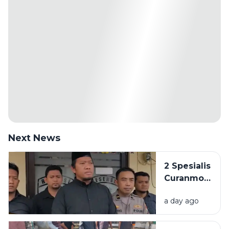
Next News
2 Spesialis
Curanmor
di
a day ago
Bangkalan
Diringkus
Polisi,