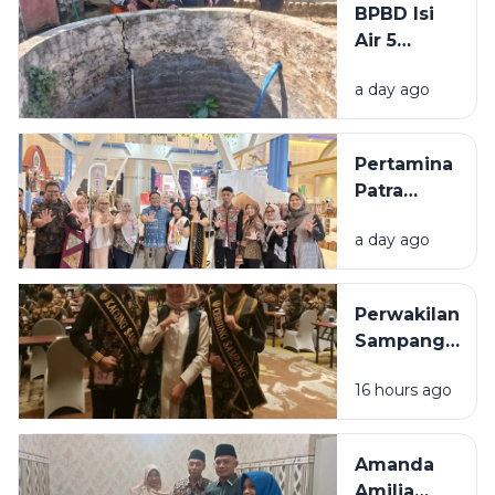
BPBD Isi
Beraksi di
Air 5
11 TKP
Sumur
a day ago
Warga
Sumenep
yang
Pertamina
Kering
Patra
Niaga
a day ago
Bawa 5
UMKM
Binaan
Perwakilan
Tampil di
Sampang
Surabaya
Ditargetkan
Great Expo
16 hours ago
Masuk 10
2026
Besar pada
Grand Final
Amanda
Raka Raki
Amilia