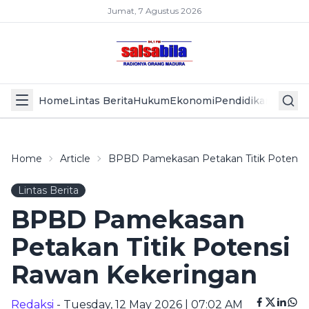
Jumat, 7 Agustus 2026
Home
Lintas Berita
Hukum
Ekonomi
Pendidikan
Politik
L
Home
Article
BPBD Pamekasan Petakan Titik Potensi
Lintas Berita
BPBD Pamekasan
Petakan Titik Potensi
Rawan Kekeringan
Redaksi
- Tuesday, 12 May 2026 | 07:02 AM