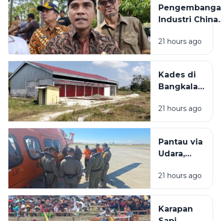
Pengembanga
Karya di
Industri China
Madura
Bakal
21 hours ago
Dilaksanakan d
Bangkalan,
Bupati: Akan
Kades di
Menyerap
Bangkalan
Ribuan Pekerj
Bantah
Lokal
21 hours ago
KDMP
Dibangun
di Tengah
Pantau via
Sawah: Itu
Udara,
Dekat SD
Basarnas
21 hours ago
Tak
Temukan
Bangkai
Karapan
KM
Sapi