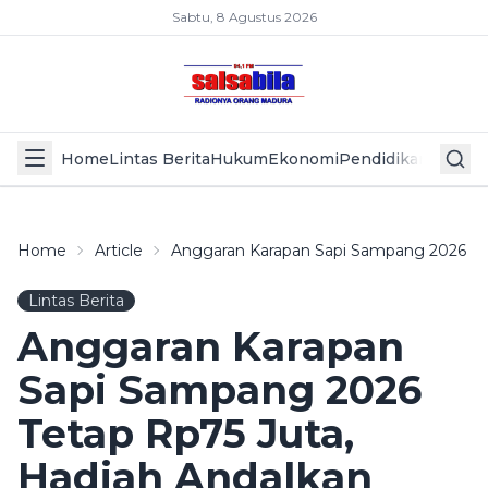
Sabtu, 8 Agustus 2026
Home
Lintas Berita
Hukum
Ekonomi
Pendidikan
Politik
L
Home
Article
Anggaran Karapan Sapi Sampang 2026 Te
Lintas Berita
Anggaran Karapan
Sapi Sampang 2026
Tetap Rp75 Juta,
Hadiah Andalkan