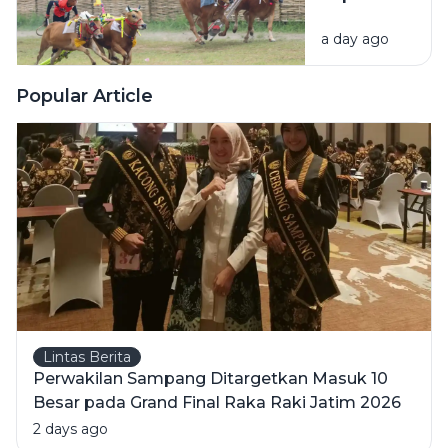
Mutiara
Kabupaten
Sentosa 2
a day ago
Sampang
di Perairan
2026 Akan
Sumenep
Dihelat di
Popular Article
Lapangan
Prio
Lintas Berita
Perwakilan Sampang Ditargetkan Masuk 10
Besar pada Grand Final Raka Raki Jatim 2026
2 days ago