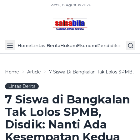
Sabtu, 8 Agustus 2026
Home
Lintas Berita
Hukum
Ekonomi
Pendidikan
Politik
L
Home
Article
7 Siswa Di Bangkalan Tak Lolos SPMB, D
Lintas Berita
7 Siswa di Bangkalan
Tak Lolos SPMB,
Disdik: Nanti Ada
Kesempatan Kedua