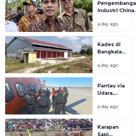
Pengembanga
Karya di
Industri China
Madura
Bakal
a day ago
Dilaksanakan d
Bangkalan,
Bupati: Akan
Kades di
Menyerap
Bangkalan
Ribuan Pekerj
Bantah
Lokal
a day ago
KDMP
Dibangun
di Tengah
Pantau via
Sawah: Itu
Udara,
Dekat SD
Basarnas
a day ago
Tak
Temukan
Bangkai
Karapan
KM
Sapi