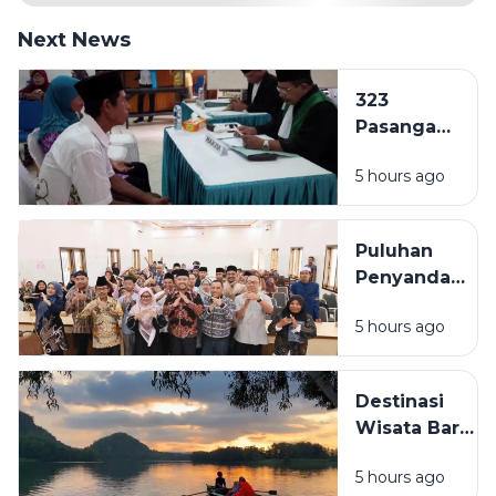
Next News
323
Pasangan
di
5 hours ago
Sampang
Ajukan
Isbat
Puluhan
Nikah per
Penyandang
Januari-
Disabilitas
Juli 2026
5 hours ago
di Sampang
Ikuti
Pelatihan
Destinasi
Mushaf
Wisata Baru
Qur'an
Bermunculan
Isyarat
5 hours ago
di Sampang,