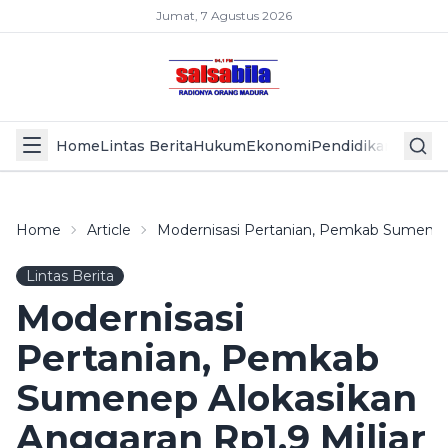
Jumat, 7 Agustus 2026
Home
Lintas Berita
Hukum
Ekonomi
Pendidikan
Politik
L
Home
Article
Modernisasi Pertanian, Pemkab Sumenep 
Lintas Berita
Modernisasi
Pertanian, Pemkab
Sumenep Alokasikan
Anggaran Rp1,9 Miliar