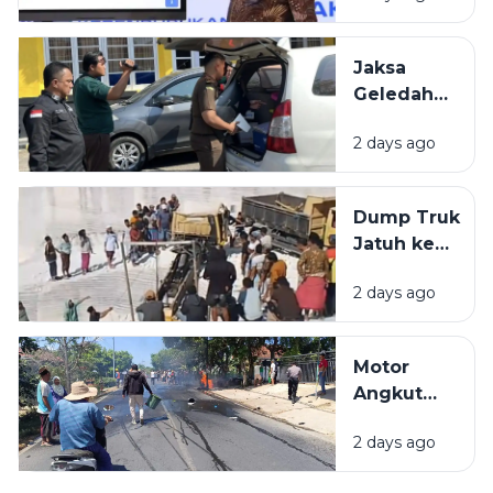
Berasal
dari
Jaksa
Bangkalan
Geledah
dan
Kantor
Pamekasan
2 days ago
PUPR
Pamekasan,
Diduga
Dump Truk
Terkait
Jatuh ke
Proyek
Lubang
Jalan Rp 3,7
2 days ago
Galian C di
Miliar.
Pamekasan,
Sopir
Motor
Selamat
Angkut
Jeriken
2 days ago
BBM
Terbakar