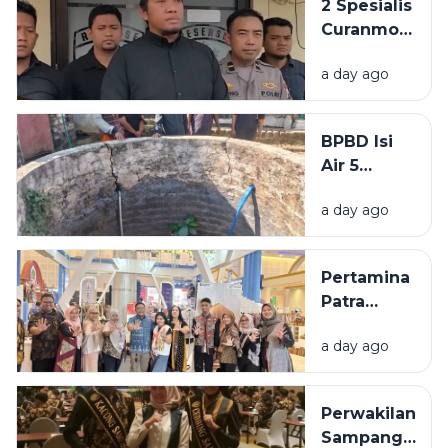
2 Spesialis
Curanmor
di
a day ago
Bangkalan
Diringkus
Polisi,
BPBD Isi
Beraksi di
Air 5
11 TKP
Sumur
a day ago
Warga
Sumenep
yang
Pertamina
Kering
Patra
Niaga
a day ago
Bawa 5
UMKM
Binaan
Perwakilan
Tampil di
Sampang
Surabaya