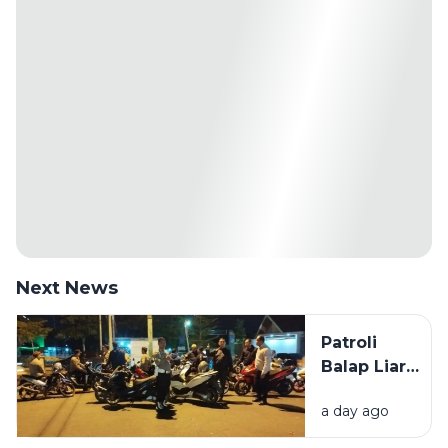
Next News
Patroli
Balap Liar,
Polisi
a day ago
Amankan
62 Motor di