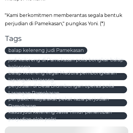
"Kami berkomitmen memberantas segala bentuk
perjudian di Pamekasan," pungkas Yoni. (*)
Tags
balap kelereng judi Pamekasan
judi kelereng di Pamekasan polisi bongkar balap
kelereng
balap kelereng ilegal Madura pembongkaran
lapangan kelereng
perjudian di Desa Blumbungan operasi polisi
Larangan Pamekasan
penyakit masyarakat pekat razia perjudian
Pamekasan
kasus judi kelereng Jawa Timur penertiban
perjudian oleh polisi