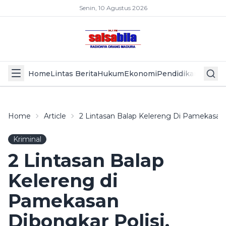
Senin, 10 Agustus 2026
Home
Lintas Berita
Hukum
Ekonomi
Pendidikan
Politik
L
Home
Article
2 Lintasan Balap Kelereng Di Pamekasan 
Kriminal
2 Lintasan Balap
Kelereng di
Pamekasan
Dibongkar Polisi,