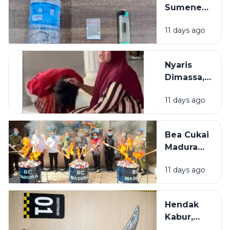
Sumenep
Bekuk
11 days ago
Warga
Mojokerto,
Kedapatan
Nyaris
Simpan
Dimassa,
Sabu di
Pencuri
Kamar
11 days ago
Rokok di
Bangkalan
Diselamatkan
Bea Cukai
Emak-Emak
Madura
Amankan
11 days ago
21 Juta
Batang
Rokok
Hendak
Ilegal
Kabur,
dalam 6
Tersangka