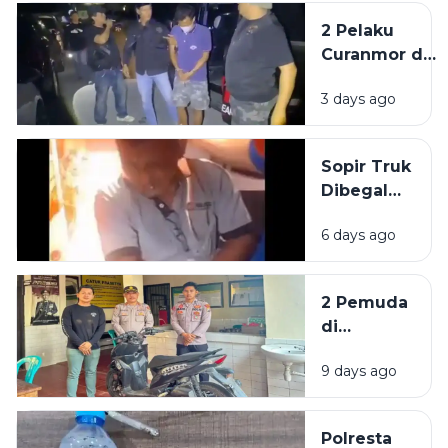
Pamekasan
2 Pelaku
Curanmor di
Kedungdung
3 days ago
Sampang
Diringkus
Polisi
Sopir Truk
Dibegal
Penumpang
6 days ago
di Akses
Suramadu,
Kepala
2 Pemuda
Bocor
di
Dibacok
Sumenep
Sajam
9 days ago
Dibekuk
Polisi,
Diduga
Polresta
Curi Motor