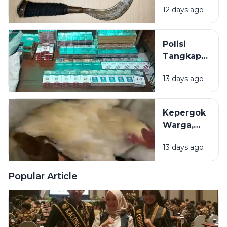
Bulan
12 days ago
Pelaku
Penganiayaan
di Sumenep
Polisi
dibekuk di
Tangkap
Bus
Pembobol
13 days ago
Toko
Pracangan
di Pulau
Kepergok
Giliyang
Warga,
Sumenep
Aksi 2
13 days ago
Maling
Ayam di
Sumenep
Popular Article
Gagal
Total