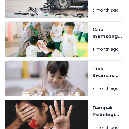
lalu lintas?
a month ago
Penyebab
dan jenis-
jenisnya.
Cara
membangun
komunikasi
a month ago
antara orang
tua dan
anak
Tips
Keamanan
Anak di
a month ago
Media
Sosial:
Panduan
Dampak
bagi
Psikologis
Orang Tua
Kekerasan
untuk
a month ago
Seksual