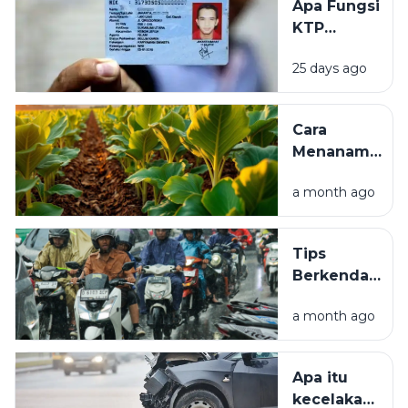
Apa Fungsi
Kali:
KTP
Syarat,
Elektronik (e-
Prosedur,
25 days ago
KTP)? Ini
dan Biaya
Pengertian,
Manfaat, dan
Cara
Kegunaannya
Menanam
Tembakau
a month ago
yang Baik
untuk
Pemula,
Tips
Mulai dari
Berkendara
Pembibitan
Aman Saat
hingga
a month ago
Hujan.
Panen
Apa itu
kecelakaan