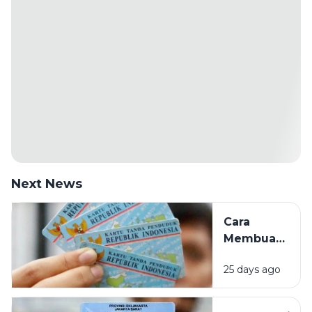
Next News
Cara
Membuat
KTP
25 days ago
Elektronik
(e-KTP)
Pertama