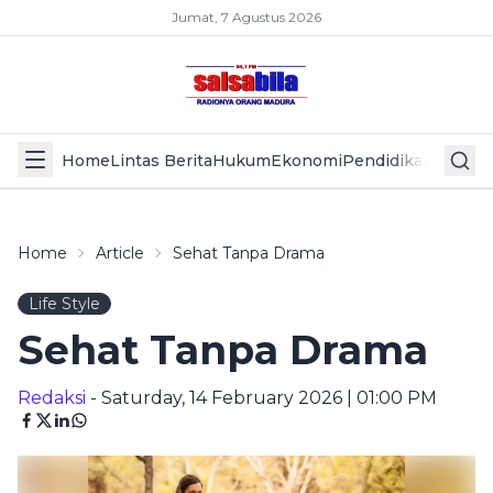
Jumat, 7 Agustus 2026
Home
Lintas Berita
Hukum
Ekonomi
Pendidikan
Politik
L
Home
Article
Sehat Tanpa Drama
Life Style
Sehat Tanpa Drama
Redaksi
- Saturday, 14 February 2026 | 01:00 PM