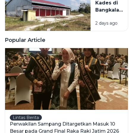
Kades di
Menyerap
Bangkalan
Ribuan Pekerj
Bantah
Lokal
2 days ago
KDMP
Dibangun
di Tengah
Popular Article
Sawah: Itu
Dekat SD
Lintas Berita
Perwakilan Sampang Ditargetkan Masuk 10
Besar pada Grand Final Raka Raki Jatim 2026