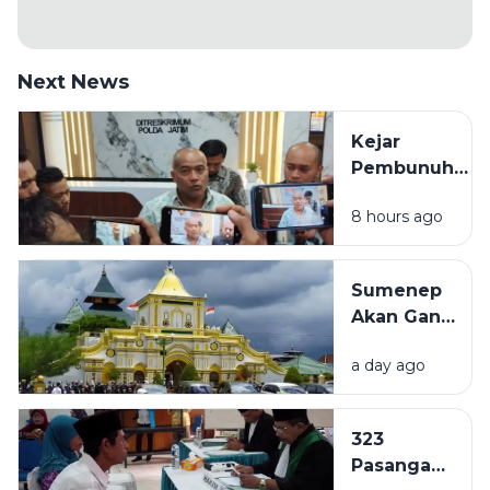
Next News
Kejar
Pembunuh
ASN
8 hours ago
Bangkalan
hingga
Kalimantan
Sumenep
dan Sulawesi,
Akan Ganti
Polisi:
Nama Jadi
Kemungkinan
a day ago
Kabupaten
Pindah-
Kepulauan,
pindah
Naskah
323
Akademik
Pasangan
Mulai