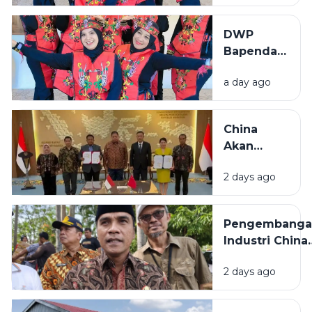
Semangat
di Lomba
DWP
Menyanyi
Bapenda
Lagu
Sumenep
Daerah
a day ago
Tampil
HUT RI ke-
Semangat
81
di Lomba
China
Menyanyi
Akan
Lagu
Bangun
Daerah
2 days ago
Pabrik
HUT RI ke-
Industri
81
Padat
Pengembanga
Karya di
Industri China
Madura
Bakal
2 days ago
Dilaksanakan d
Bangkalan,
Bupati: Akan