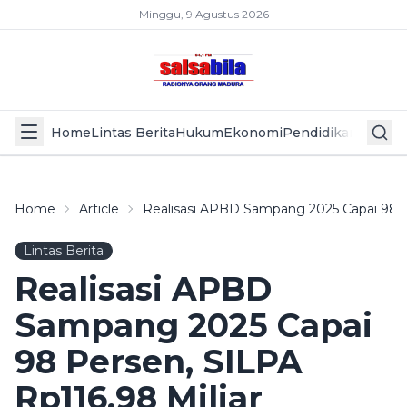
Minggu, 9 Agustus 2026
Home
Lintas Berita
Hukum
Ekonomi
Pendidikan
Politik
L
Home
Article
Realisasi APBD Sampang 2025 Capai 98 Pe
Lintas Berita
Realisasi APBD
Sampang 2025 Capai
98 Persen, SILPA
Rp116,98 Miliar