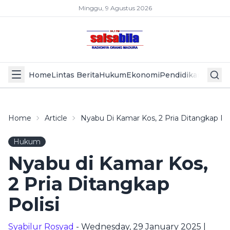
Minggu, 9 Agustus 2026
Home
Lintas Berita
Hukum
Ekonomi
Pendidikan
Politik
L
Home
Article
Nyabu Di Kamar Kos, 2 Pria Ditangkap Pol
Hukum
Nyabu di Kamar Kos,
2 Pria Ditangkap
Polisi
Syabilur Rosyad
- Wednesday, 29 January 2025 |