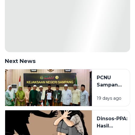
Next News
PCNU
Sampang
Minta
19 days ago
Kejaksaan
Tak Masuk
Angin
Dinsos-PPA:
Tangani
Hasil
Kasus
Pemeriksaan