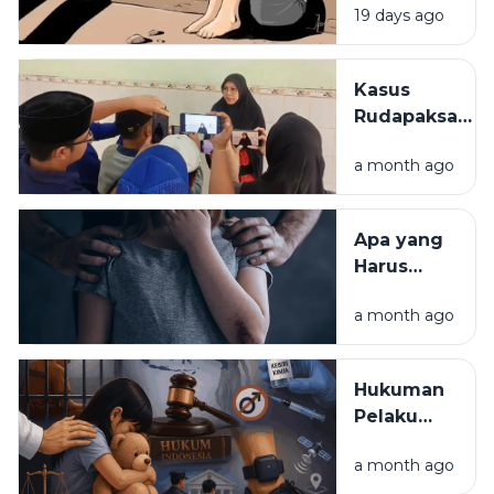
Rudapaksa
19 days ago
Sementara
Anak
Menunjukkan
Korban
Kasus
Rudapaksa
Rudapaksa
27 Pelaku di
Anak Jadi
Sampang
a month ago
Alarm, MUI
Tidak Hamil
Sampang
Desak
Apa yang
Pemerintah
Harus
Evaluasi
Dilakukan
Sistem
a month ago
Jika Anak
Perlindungan
Menjadi
Korban
Korban
Hukuman
Kekerasan
Pelaku
Seksual?
Rudapaksa
Ini
a month ago
Anak di
Langkah