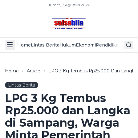
Jumat, 7 Agustus 2026
Home
Lintas Berita
Hukum
Ekonomi
Pendidikan
Politik
L
Home
Article
LPG 3 Kg Tembus Rp25.000 Dan Langka 
Lintas Berita
LPG 3 Kg Tembus
Rp25.000 dan Langka
di Sampang, Warga
Minta Pemerintah