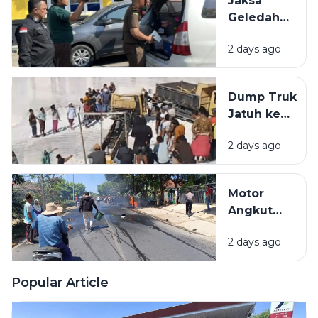
Jaksa
Bangkalan
Geledah
dan
Kantor
Pamekasan
2 days ago
PUPR
Pamekasan,
Diduga
Dump Truk
Terkait
Jatuh ke
Proyek
Lubang
Jalan Rp 3,7
2 days ago
Galian C di
Miliar.
Pamekasan,
Sopir
Motor
Selamat
Angkut
Jeriken
2 days ago
BBM
Terbakar
Usai Tabrak
Popular Article
Pikap di
Pamekasan,