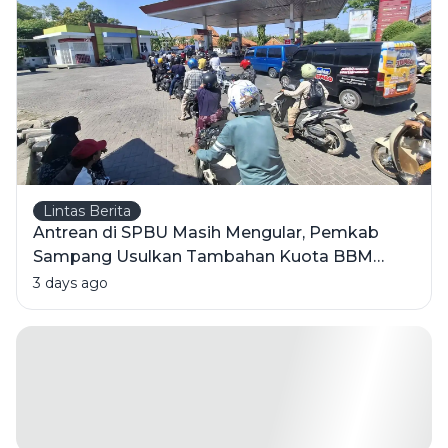
1 Orang
Meninggal
Lintas Berita
Antrean di SPBU Masih Mengular, Pemkab
Sampang Usulkan Tambahan Kuota BBM
Bersubsidi
3 days ago