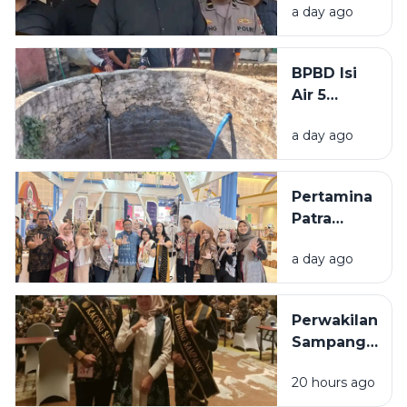
a day ago
Bangkalan
Diringkus
Polisi,
BPBD Isi
Beraksi di
Air 5
11 TKP
Sumur
a day ago
Warga
Sumenep
yang
Pertamina
Kering
Patra
Niaga
a day ago
Bawa 5
UMKM
Binaan
Perwakilan
Tampil di
Sampang
Surabaya
Ditargetkan
Great Expo
20 hours ago
Masuk 10
2026