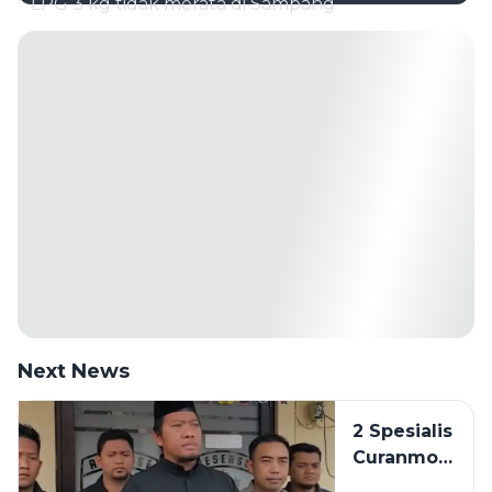
LPG 3 kg tidak merata di Sampang
Next News
2 Spesialis
Curanmor
di