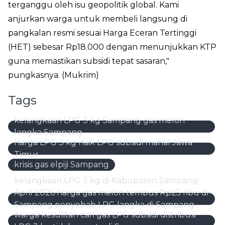
terganggu oleh isu geopolitik global. Kami
anjurkan warga untuk membeli langsung di
pangkalan resmi sesuai Harga Eceran Tertinggi
(HET) sebesar Rp18.000 dengan menunjukkan KTP
guna memastikan subsidi tepat sasaran,"
pungkasnya. (Mukrim)
Tags
kelangkaan LPG 3 kg Sampang gas melon
langka Sampang
harga LPG 3 kg naik LPG subsidi mahal Jawa
Timur
krisis gas elpiji Sampang
kelangkaan LPG 3 kg di Kabupaten Sampang
April 2026 harga gas melon tembus Rp25 ribu di
Sampang penyebab LPG langka di Sampang
warga kesulitan cari gas LPG subsidi distribusi
Jawa Timur