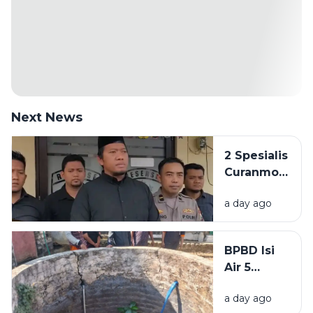
Next News
2 Spesialis
Curanmor
di
a day ago
Bangkalan
Diringkus
Polisi,
BPBD Isi
Beraksi di
Air 5
11 TKP
Sumur
a day ago
Warga