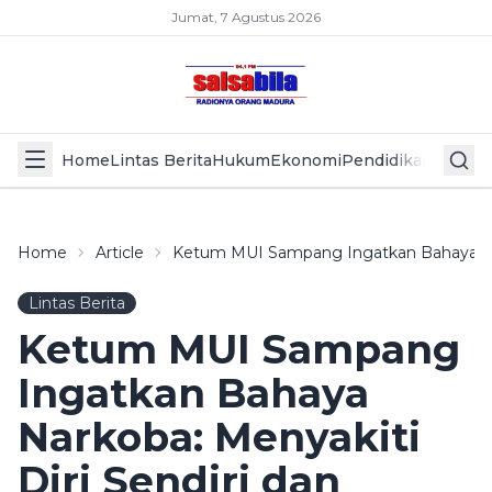
Jumat, 7 Agustus 2026
Home
Lintas Berita
Hukum
Ekonomi
Pendidikan
Politik
L
Home
Article
Ketum MUI Sampang Ingatkan Bahaya Nark
Lintas Berita
Ketum MUI Sampang
Ingatkan Bahaya
Narkoba: Menyakiti
Diri Sendiri dan