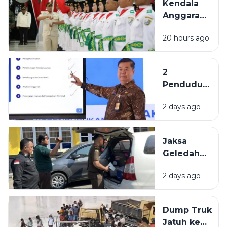
Kendala
Nama
Anggaran,
Sampang
Formasi
di Tingkat
20 hours ago
Paskibraka
Nasional
Sampang
Belum
2
Penuhi
Penduduk
Komposisi
Tertua di
17-8-45
2 days ago
Indonesia
Berasal
dari
Jaksa
Bangkalan
Geledah
dan
Kantor
Pamekasan
2 days ago
PUPR
Pamekasan,
Diduga
Dump Truk
Terkait
Jatuh ke
Proyek