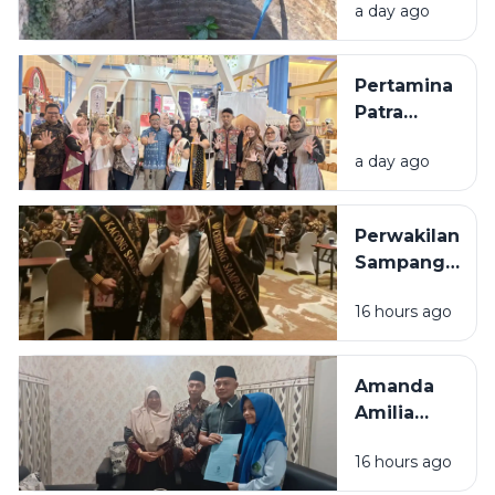
a day ago
Warga
Sumenep
yang
Pertamina
Kering
Patra
Niaga
a day ago
Bawa 5
UMKM
Binaan
Perwakilan
Tampil di
Sampang
Surabaya
Ditargetkan
Great Expo
16 hours ago
Masuk 10
2026
Besar pada
Grand Final
Amanda
Raka Raki
Amilia
Jatim 2026
Raih 2
16 hours ago
Medali
Emas KSPI,