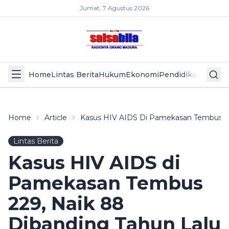
Jumat, 7 Agustus 2026
Home
Lintas Berita
Hukum
Ekonomi
Pendidikan
Politik
L
Home
Article
Kasus HIV AIDS Di Pamekasan Tembus 22
Lintas Berita
Kasus HIV AIDS di
Pamekasan Tembus
229, Naik 88
Dibanding Tahun Lalu