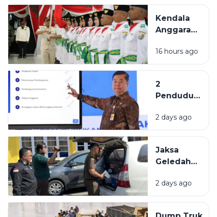
Harumkan
Kendala
Nama
Anggaran,
Sampang
Formasi
di Tingkat
16 hours ago
Paskibraka
Nasional
Sampang
Belum
2
Penuhi
Penduduk
Komposisi
Tertua di
17-8-45
2 days ago
Indonesia
Berasal
dari
Jaksa
Bangkalan
Geledah
dan
Kantor
Pamekasan
2 days ago
PUPR
Pamekasan,
Diduga
Dump Truk