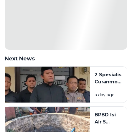
Next News
2 Spesialis
Curanmor
di
a day ago
Bangkalan
Diringkus
Polisi,
BPBD Isi
Beraksi di
Air 5
11 TKP
Sumur