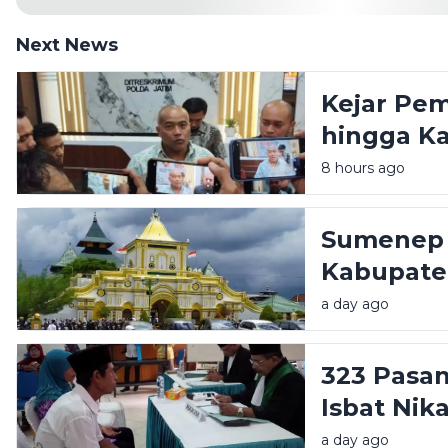
Next News
Kejar Pe
hingga Ka
Polisi: K
8 hours ago
pindah
Sumenep 
Kabupate
Akademik
a day ago
323 Pasa
Isbat Nik
a day ago