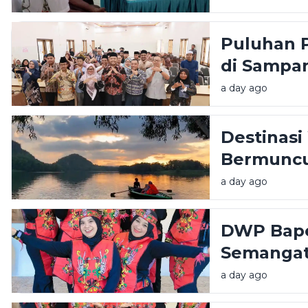
Puluhan P
di Sampan
Mushaf Qu
a day ago
Destinasi
Bermuncu
Pemkab G
a day ago
Infrastru
DWP Bape
Semangat
Lagu Daer
a day ago