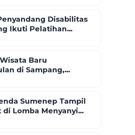
enyandang Disabilitas
g Ikuti Pelatihan
r'an Isyarat
 Wisata Baru
lan di Sampang,
enjot Perizinan dan
ktur
nda Sumenep Tampil
 di Lomba Menyanyi
ah HUT RI ke-81