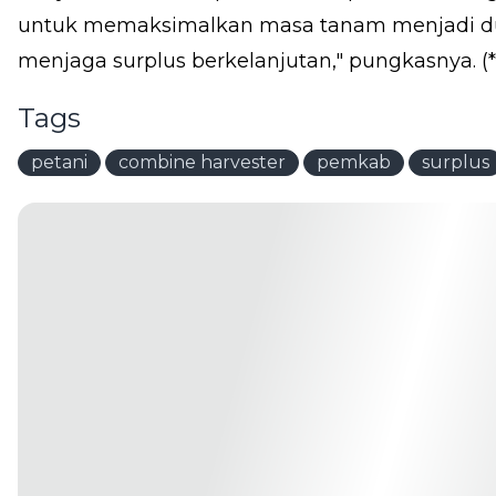
untuk memaksimalkan masa tanam menjadi dua
menjaga surplus berkelanjutan," pungkasnya. (*
Tags
petani
combine harvester
pemkab
surplus