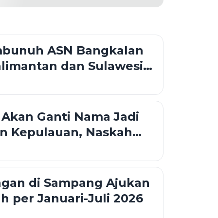
mbunuh ASN Bangkalan
limantan dan Sulawesi,
emungkinan Pindah-
Akan Ganti Nama Jadi
n Kepulauan, Naskah
 Mulai Disusun
ngan di Sampang Ajukan
ah per Januari-Juli 2026