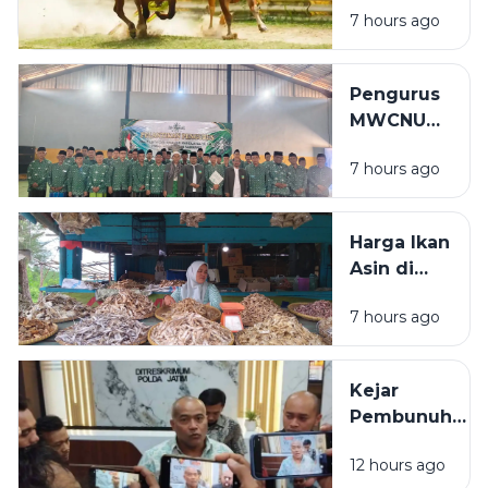
dan
7 hours ago
Wajib NISK
Pelayanan
dan
Umat
Prioritaskan
Pengurus
Sapi Asli
MWCNU
Sampang
Pulau
7 hours ago
Mandangin
2026-2031
Resmi
Harga Ikan
Dilantik, Ini
Asin di
Susunan
Sampang
Lengkapnya
7 hours ago
Tembus
Rp80 Ribu
per
Kejar
Kilogram,
Pembunuh
Pembeli:
ASN
Lebih
12 hours ago
Bangkalan
Mahal dari