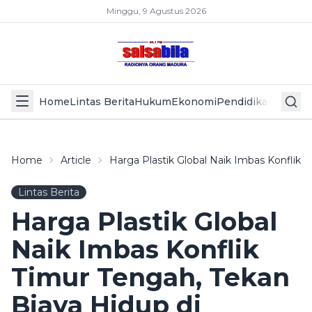
Minggu, 9 Agustus 2026
Home
Lintas Berita
Hukum
Ekonomi
Pendidikan
Politik
L
Home
Article
Harga Plastik Global Naik Imbas Konflik 
Lintas Berita
Harga Plastik Global
Naik Imbas Konflik
Timur Tengah, Tekan
Biaya Hidup di