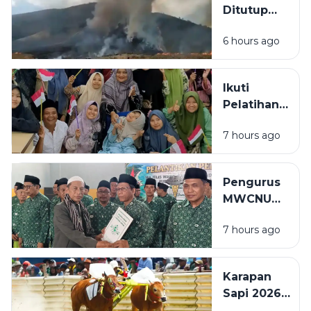
Ditutup
Darat dan
Akibat
Udara
6 hours ago
Kebakaran,
Wisatawan
Bisa Ajukan
Ikuti
Reschedule
Pelatihan
atau
Mushaf Al-
Refund
7 hours ago
Qur'an
Tiket
Isyarat,
Penyandang
Pengurus
Disabilitas:
MWCNU
Saya
Pulau
Sekarang
7 hours ago
Mandangin
Bisa Baca
Dilantik,
Sedikit
Kiai Itqon:
Karapan
Perkuat
Sapi 2026
Organisasi
Diperketat,