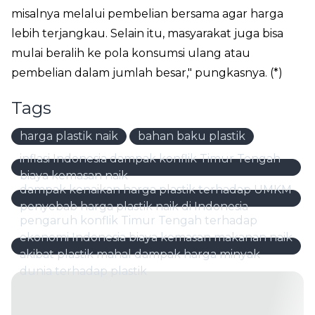
misalnya melalui pembelian bersama agar harga
lebih terjangkau. Selain itu, masyarakat juga bisa
mulai beralih ke pola konsumsi ulang atau
pembelian dalam jumlah besar," pungkasnya. (*)
Tags
harga plastik naik
bahan baku plastik
inflasi Indonesia dampak konflik Timur Tengah
biaya kemasan naik
dampak kenaikan harga plastik terhadap UMKM
penyebab harga plastik naik di Indonesia
pengaruh konflik Timur Tengah terhadap
ekonomi Indonesia biaya kemasan makanan naik
akibat plastik mahal dampak harga minyak
dunia terhadap plastik