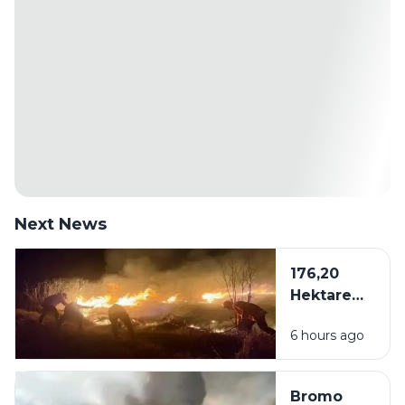
Next News
176,20
Hektare
Kawasan
6 hours ago
Bromo
Dilalap Api,
Penanganan
Bromo
Karhutla via