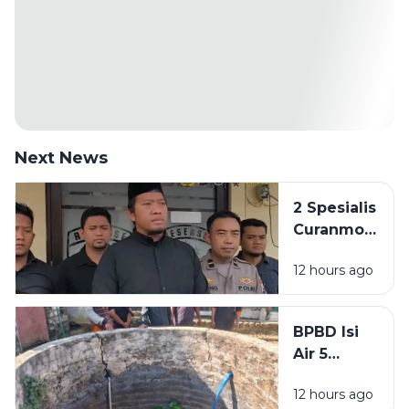
Next News
2 Spesialis
Curanmor
di
12 hours ago
Bangkalan
Diringkus
Polisi,
BPBD Isi
Beraksi di
Air 5
11 TKP
Sumur
12 hours ago
Warga