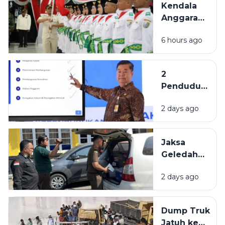
Kendala
Nama
Anggaran,
Sampang
Formasi
di Tingkat
6 hours ago
Paskibraka
Nasional
Sampang
Belum
2
Penuhi
Penduduk
Komposisi
Tertua di
17-8-45
2 days ago
Indonesia
Berasal
dari
Jaksa
Bangkalan
Geledah
dan
Kantor
Pamekasan
2 days ago
PUPR
Pamekasan,
Diduga
Dump Truk
Terkait
Jatuh ke