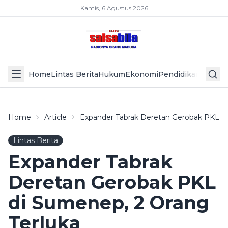
Kamis, 6 Agustus 2026
Home
Lintas Berita
Hukum
Ekonomi
Pendidikan
Politik
L
Home
Article
Expander Tabrak Deretan Gerobak PKL Di
Lintas Berita
Expander Tabrak
Deretan Gerobak PKL
di Sumenep, 2 Orang
Terluka