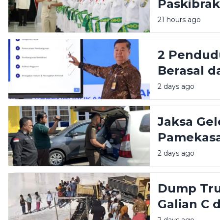
Paskibra
Penuhi Ko
21 hours ago
2 Pendudu
Berasal d
Pamekas
2 days ago
Jaksa Ge
Pamekasa
Proyek Jal
2 days ago
Dump Tru
Galian C 
Selamat
2 days ago