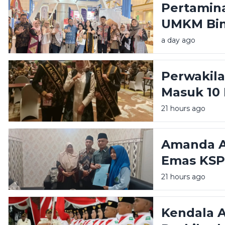
Pertamina
UMKM Bin
Great Exp
a day ago
Perwakil
Masuk 10 
Raka Raki
21 hours ago
Amanda Am
Emas KSP
Sampang d
21 hours ago
Kendala 