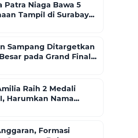
 Patra Niaga Bawa 5
aan Tampil di Surabaya
o 2026
an Sampang Ditargetkan
Besar pada Grand Final
 Jatim 2026
ilia Raih 2 Medali
I, Harumkan Nama
i Tingkat Nasional
Anggaran, Formasi