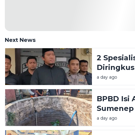
Next News
2 Spesial
Diringkus 
a day ago
BPBD Isi 
Sumenep 
a day ago