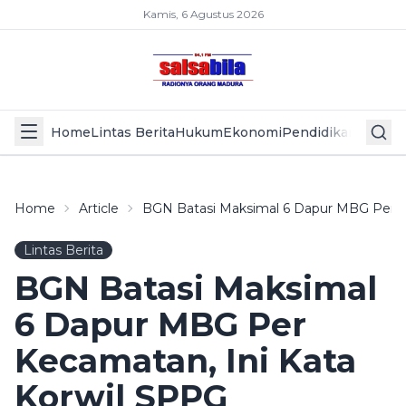
Kamis, 6 Agustus 2026
Home
Lintas Berita
Hukum
Ekonomi
Pendidikan
Politik
L
Home
Article
BGN Batasi Maksimal 6 Dapur MBG Per K
Lintas Berita
BGN Batasi Maksimal
6 Dapur MBG Per
Kecamatan, Ini Kata
Korwil SPPG