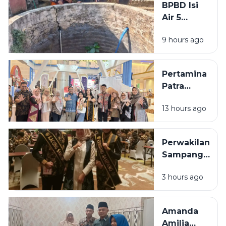
BPBD Isi
Beraksi di
Air 5
11 TKP
Sumur
9 hours ago
Warga
Sumenep
yang
Pertamina
Kering
Patra
Niaga
13 hours ago
Bawa 5
UMKM
Binaan
Perwakilan
Tampil di
Sampang
Surabaya
Ditargetkan
Great Expo
3 hours ago
Masuk 10
2026
Besar pada
Grand Final
Amanda
Raka Raki
Amilia