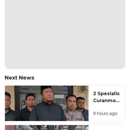
Next News
2 Spesialis
Curanmor
di
9 hours ago
Bangkalan
Diringkus
Polisi,