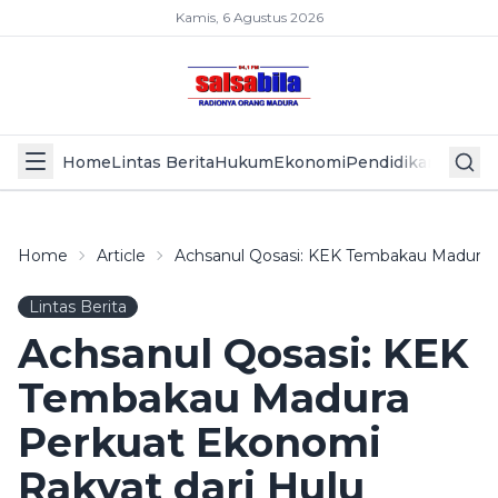
Kamis, 6 Agustus 2026
Home
Lintas Berita
Hukum
Ekonomi
Pendidikan
Politik
L
Home
Article
Achsanul Qosasi: KEK Tembakau Madura P
Lintas Berita
Achsanul Qosasi: KEK
Tembakau Madura
Perkuat Ekonomi
Rakyat dari Hulu