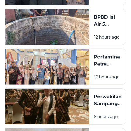
Diringkus
Polisi,
BPBD Isi
Beraksi di
Air 5
11 TKP
Sumur
12 hours ago
Warga
Sumenep
yang
Pertamina
Kering
Patra
Niaga
16 hours ago
Bawa 5
UMKM
Binaan
Perwakilan
Tampil di
Sampang
Surabaya
Ditargetkan
Great Expo
6 hours ago
Masuk 10
2026
Besar pada