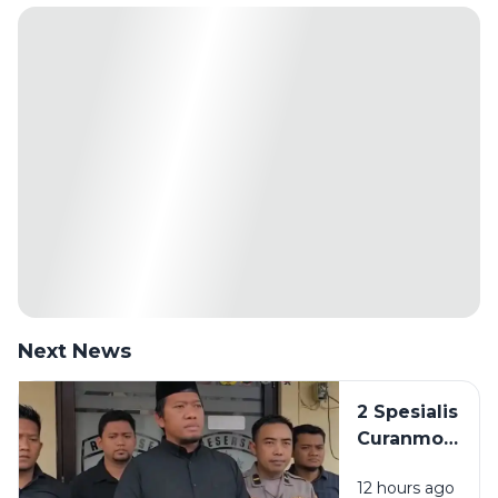
Next News
2 Spesialis
Curanmor
di
12 hours ago
Bangkalan