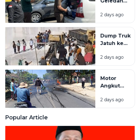
Geledah
dan
Kantor
Pamekasan
2 days ago
PUPR
Pamekasan,
Diduga
Dump Truk
Terkait
Jatuh ke
Proyek
Lubang
Jalan Rp 3,7
2 days ago
Galian C di
Miliar.
Pamekasan,
Sopir
Motor
Selamat
Angkut
Jeriken
2 days ago
BBM
Terbakar
Usai Tabrak
Popular Article
Pikap di
Pamekasan,
1 Orang