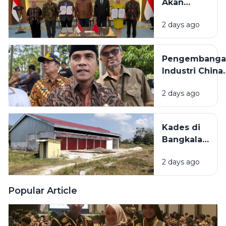
Akan
Lagu
Bangun
Daerah
2 days ago
Pabrik
HUT RI ke-
Industri
81
Padat
Pengembanga
Karya di
Industri China
Madura
Bakal
2 days ago
Dilaksanakan d
Bangkalan,
Bupati: Akan
Kades di
Menyerap
Bangkalan
Ribuan Pekerj
Bantah
Lokal
2 days ago
KDMP
Dibangun
di Tengah
Popular Article
Sawah: Itu
Dekat SD