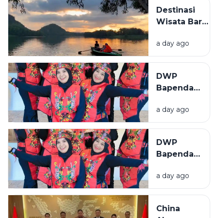
Pelatihan
Destinasi
Mushaf
Wisata Baru
Qur'an
Bermunculan
Isyarat
a day ago
di Sampang,
Pemkab
Genjot
DWP
Perizinan
Bapenda
dan
Sumenep
Infrastruktur
a day ago
Tampil
Semangat
di Lomba
DWP
Menyanyi
Bapenda
Lagu
Sumenep
Daerah
a day ago
Tampil
HUT RI ke-
Semangat
81
di Lomba
China
Menyanyi