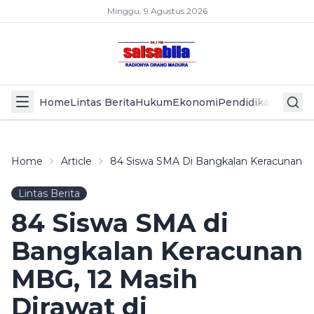
Minggu, 9 Agustus 2026
Home
Lintas Berita
Hukum
Ekonomi
Pendidikan
Politik
L
Home
Article
84 Siswa SMA Di Bangkalan Keracunan M
Lintas Berita
84 Siswa SMA di
Bangkalan Keracunan
MBG, 12 Masih
Dirawat di