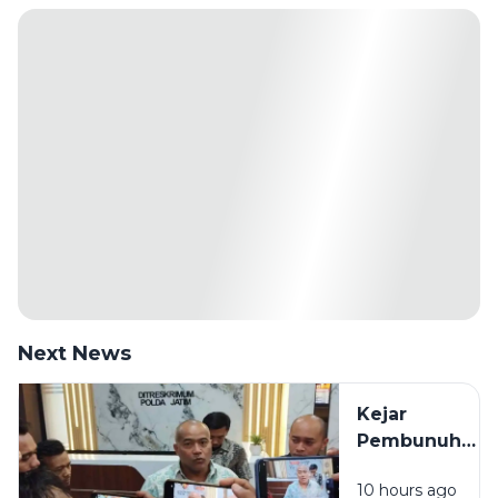
Next News
Kejar
Pembunuh
ASN
10 hours ago
Bangkalan