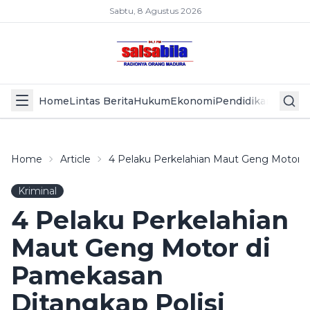
Sabtu, 8 Agustus 2026
Home
Lintas Berita
Hukum
Ekonomi
Pendidikan
Politik
L
Home
Article
4 Pelaku Perkelahian Maut Geng Motor D
Kriminal
4 Pelaku Perkelahian
Maut Geng Motor di
Pamekasan
Ditangkap Polisi