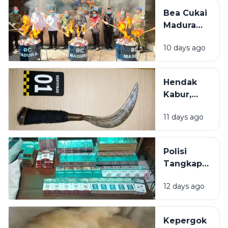
Diselamatkan
Bea Cukai
Emak-Emak
Madura
Amankan
10 days ago
21 Juta
Batang
Rokok
Hendak
Ilegal
Kabur,
dalam 6
Tersangka
Bulan
11 days ago
Pelaku
Penganiayaan
di Sumenep
Polisi
dibekuk di
Tangkap
Bus
Pembobol
12 days ago
Toko
Pracangan
di Pulau
Kepergok
Giliyang