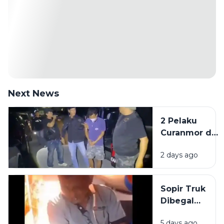
Next News
2 Pelaku
Curanmor di
Kedungdung
2 days ago
Sampang
Diringkus
Polisi
Sopir Truk
Dibegal
Penumpang
5 days ago