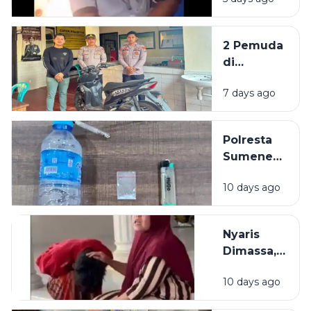
di Akses
Suramadu,
Kepala
2 Pemuda
Bocor
di
Dibacok
Sumenep
Sajam
7 days ago
Dibekuk
Polisi,
Diduga
Polresta
Curi Motor
Sumenep
Bekuk
10 days ago
Warga
Mojokerto,
Kedapatan
Nyaris
Simpan
Dimassa,
Sabu di
Pencuri
Kamar
10 days ago
Rokok di
Bangkalan