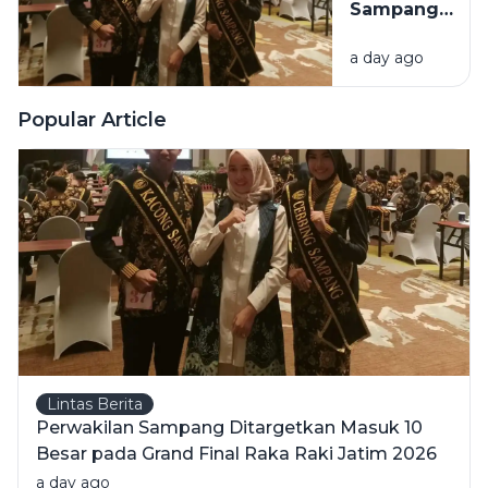
Sampang
Surabaya
Ditargetkan
Great Expo
a day ago
Masuk 10
2026
Besar pada
Grand Final
Popular Article
Raka Raki
Jatim 2026
Lintas Berita
Perwakilan Sampang Ditargetkan Masuk 10
Besar pada Grand Final Raka Raki Jatim 2026
a day ago