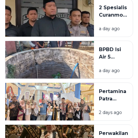
Buram,
2 Spesialis
BKPSDM:
Curanmor
Tunggu
di
Keputusan
a day ago
Bangkalan
Pusat
Diringkus
Polisi,
BPBD Isi
Beraksi di
Air 5
11 TKP
Sumur
a day ago
Warga
Sumenep
yang
Pertamina
Kering
Patra
Niaga
2 days ago
Bawa 5
UMKM
Binaan
Perwakilan
Tampil di