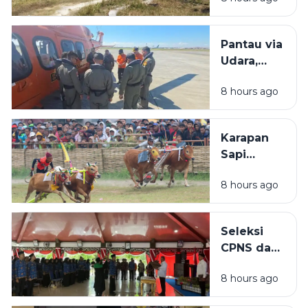
KDMP
Dibangun
di Tengah
Pantau via
Sawah: Itu
Udara,
Dekat SD
Basarnas
8 hours ago
Tak
Temukan
Bangkai
Karapan
KM
Sapi
Mutiara
Kabupaten
Sentosa 2
8 hours ago
Sampang
di Perairan
2026 Akan
Sumenep
Dihelat di
Seleksi
Lapangan
CPNS dan
Prio
PPPK di
8 hours ago
Sampang
Masih