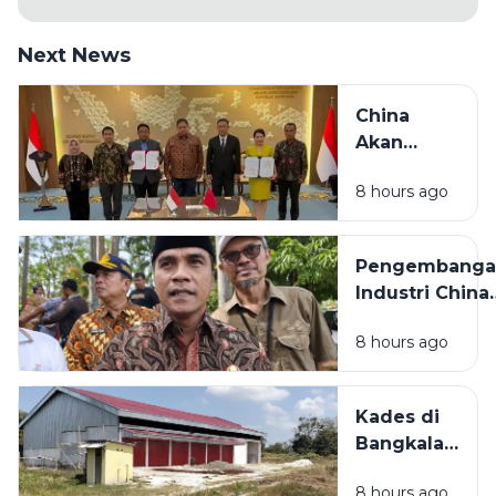
Next News
China
Akan
Bangun
8 hours ago
Pabrik
Industri
Padat
Pengembanga
Karya di
Industri China
Madura
Bakal
8 hours ago
Dilaksanakan d
Bangkalan,
Bupati: Akan
Kades di
Menyerap
Bangkalan
Ribuan Pekerj
Bantah
Lokal
8 hours ago