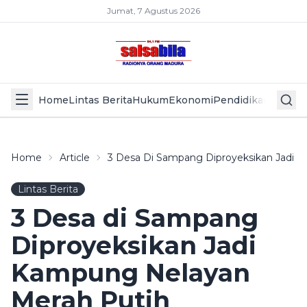
Jumat, 7 Agustus 2026
Home
Lintas Berita
Hukum
Ekonomi
Pendidikan
Politik
L
Home
Article
3 Desa Di Sampang Diproyeksikan Jadi 
Lintas Berita
3 Desa di Sampang
Diproyeksikan Jadi
Kampung Nelayan
Merah Putih