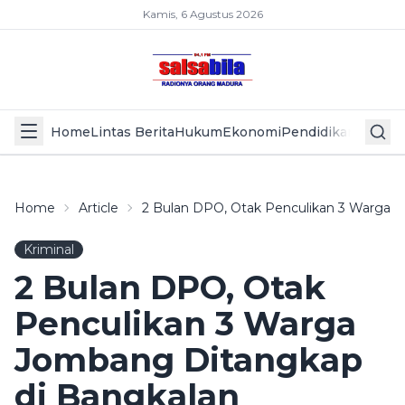
Kamis, 6 Agustus 2026
Home
Lintas Berita
Hukum
Ekonomi
Pendidikan
Politik
L
Home
Article
2 Bulan DPO, Otak Penculikan 3 Warga 
Kriminal
2 Bulan DPO, Otak
Penculikan 3 Warga
Jombang Ditangkap
di Bangkalan