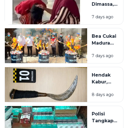
Dimassa,
Sabu di
Pencuri
Kamar
7 days ago
Rokok di
Bangkalan
Diselamatkan
Bea Cukai
Emak-Emak
Madura
Amankan
7 days ago
21 Juta
Batang
Rokok
Hendak
Ilegal
Kabur,
dalam 6
Tersangka
Bulan
8 days ago
Pelaku
Penganiayaan
di Sumenep
Polisi
dibekuk di
Tangkap
Bus
Pembobol