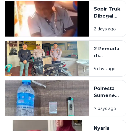
Sopir Truk
Dibegal
Penumpang
2 days ago
di Akses
Suramadu,
Kepala
2 Pemuda
Bocor
di
Dibacok
Sumenep
Sajam
5 days ago
Dibekuk
Polisi,
Diduga
Polresta
Curi Motor
Sumenep
Bekuk
7 days ago
Warga
Mojokerto,
Kedapatan
Nyaris
Simpan