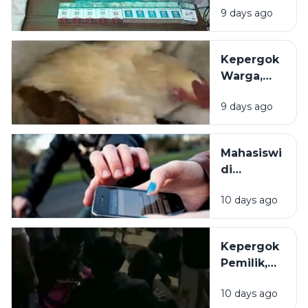
9 days ago
Toko
Pracangan
di Pulau
Kepergok
Giliyang
Warga,
Sumenep
Aksi 2
9 days ago
Maling
Ayam di
Sumenep
Mahasiswi
Gagal
di
Total
Bangkalan
10 days ago
Jatuh dari
Motor saat
Kejar
Kepergok
Begal HP
Pemilik,
Maling
10 days ago
Motor di