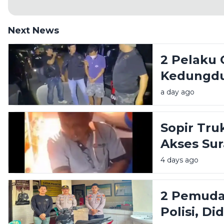
Next News
2 Pelaku 
Kedungdu
Polisi
a day ago
Sopir Tr
Akses Su
Dibacok 
4 days ago
2 Pemuda
Polisi, D