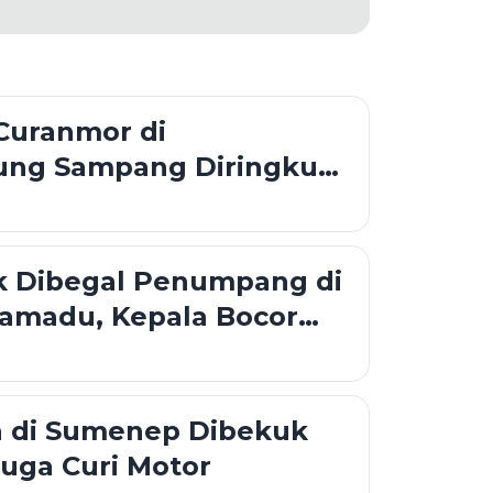
Curanmor di
ng Sampang Diringkus
uk Dibegal Penumpang di
ramadu, Kepala Bocor
Sajam
 di Sumenep Dibekuk
iduga Curi Motor