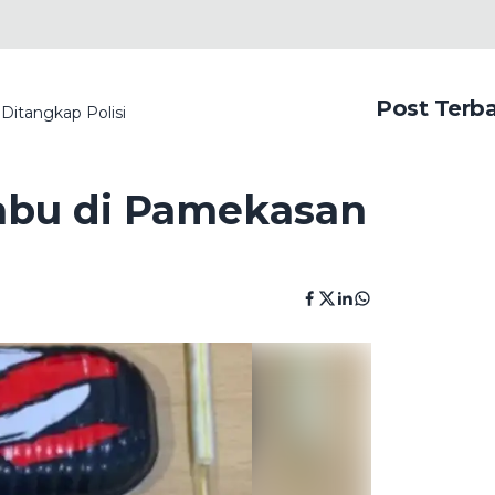
Post Terb
itangkap Polisi
abu di Pamekasan