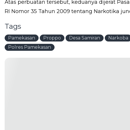
Atas perbuatan tersebut, keduanya dijerat Pasa
RI Nomor 35 Tahun 2009 tentang Narkotika junc
Tags
Pamekasan
Proppo
Desa Samiran
Narkoba
Polres Pamekasan