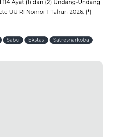
l 114 Ayat (1) dan (2) Undang-Undang
to UU RI Nomor 1 Tahun 2026. (*)
Sabu
Ekstasi
Satresnarkoba