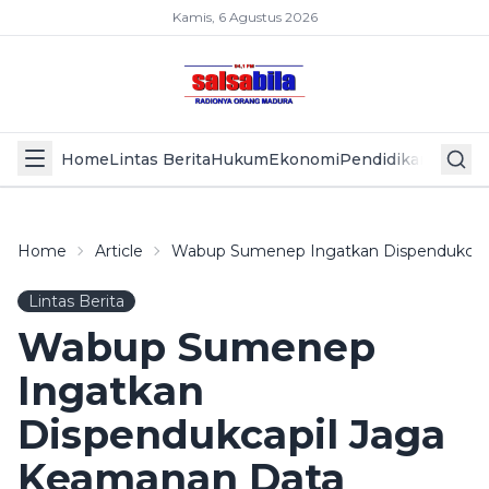
Kamis, 6 Agustus 2026
Home
Lintas Berita
Hukum
Ekonomi
Pendidikan
Politik
L
Home
Article
Wabup Sumenep Ingatkan Dispendukcapi
Lintas Berita
Wabup Sumenep
Ingatkan
Dispendukcapil Jaga
Keamanan Data