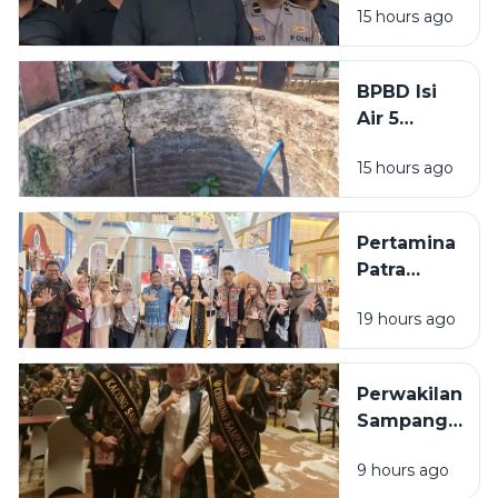
15 hours ago
Bangkalan
Diringkus
Polisi,
BPBD Isi
Beraksi di
Air 5
11 TKP
Sumur
15 hours ago
Warga
Sumenep
yang
Pertamina
Kering
Patra
Niaga
19 hours ago
Bawa 5
UMKM
Binaan
Perwakilan
Tampil di
Sampang
Surabaya
Ditargetkan
Great Expo
9 hours ago
Masuk 10
2026