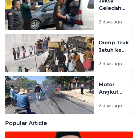
Jaksa
Bangkalan
Geledah
dan
Kantor
Pamekasan
2 days ago
PUPR
Pamekasan,
Diduga
Dump Truk
Terkait
Jatuh ke
Proyek
Lubang
Jalan Rp 3,7
2 days ago
Galian C di
Miliar.
Pamekasan,
Sopir
Motor
Selamat
Angkut
Jeriken
2 days ago
BBM
Terbakar
Usai Tabrak
Popular Article
Pikap di
Pamekasan,