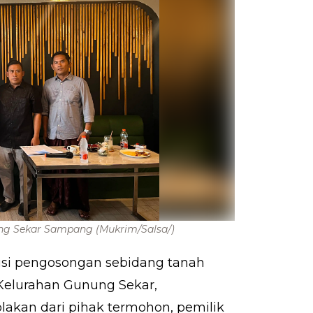
nung Sekar Sampang
(Mukrim/Salsa/)
si pengosongan sebidang tanah
 Kelurahan Gunung Sekar,
kan dari pihak termohon, pemilik