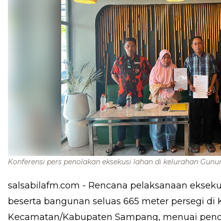
Konferensi pers penolakan eksekusi lahan di kelurahan Gu
salsabilafm.com
- Rencana pelaksanaan ekseku
beserta bangunan seluas 665 meter persegi di
Kecamatan/Kabupaten Sampang, menuai penola