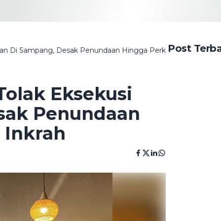
Post Terb
an Di Sampang, Desak Penundaan Hingga Perkara Pidana Inkra
olak Eksekusi
esak Penundaan
 Inkrah